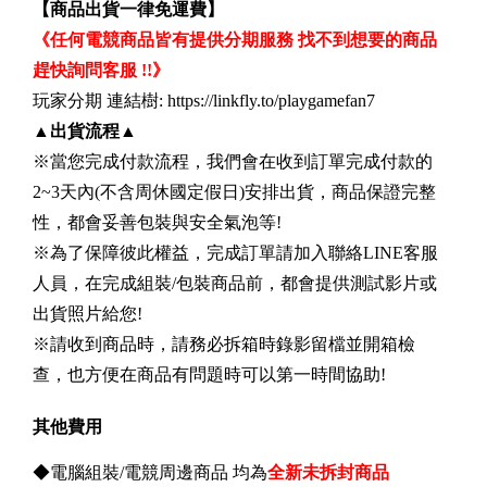
【商品出貨一律免運費】
《任何電競商品皆有提供分期服務 找不到想要的商品
趕快詢問客服 !!》
玩家分期 連結樹: https://linkfly.to/playgamefan7
▲
出貨流程
▲
※當您完成付款流程，我們會在收到訂單完成付款的
2~3天內(不含周休國定假日)安排出貨，商品保證完整
性，都會妥善包裝與安全氣泡等!
※為了保障彼此權益，完成訂單請加入聯絡LINE客服
人員，在完成組裝/包裝商品前，都會提供測試影片或
出貨照片給您!
※請收到商品時，請務必拆箱時錄影留檔並開箱檢
查，也方便在商品有問題時可以第一時間協助!
其他費用
◆電腦組裝/電競周邊商品 均為
全新未拆封商品