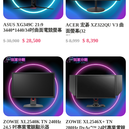
ASUS XG349C 21:9
ACER 宏碁 XZ322QU V3 曲
3440*1440/34吋曲面電競螢幕
面螢幕(32
型/2K/180Hz/1ms/VA)
$ 28,500
$ 8,390
$ 30,900
$ 8,999
ZOWIE XL2540K TN 240Hz
ZOWIE XL2546X+ TN
24.5 吋專業電竸顯示器
280Hz DyAc⁺™ 24吋專業電竸