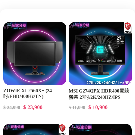
ZOWIE XL2566X+ (24
MSI G274QPX HDR400電競
吋/FHD/400Hz/TN)
螢幕 27吋/2K/240HZ/IPS
$ 23,900
$ 10,900
$ 24,990
$ 11,990