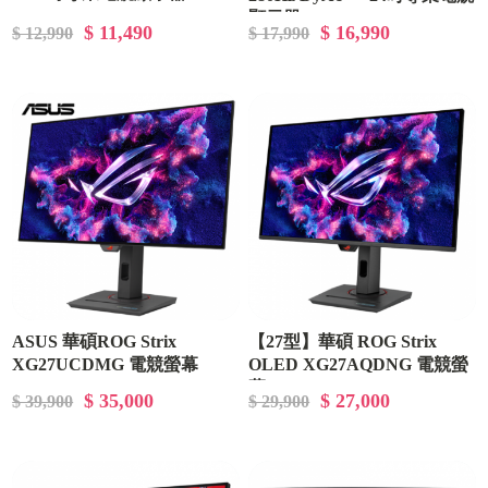
顯示器
$ 11,490
$ 16,990
$ 12,990
$ 17,990
ASUS 華碩ROG Strix
【27型】華碩 ROG Strix
XG27UCDMG 電競螢幕
OLED XG27AQDNG 電競螢
幕 (DP/HDMI/Type-
$ 35,000
$ 27,000
$ 39,900
$ 29,900
C(90W)/QD-
OLED/2K/0.03ms/360Hz/FreeSy
Premium Pro/G-
SYNC/HDR400/KVM/DELTA
E