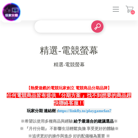
(0)
登入
精選-電競螢幕
精選-電競螢幕
【熱愛遊戲的電競玩家創立 電競商品分期品牌】
任何電競商品皆有提供『分期方案 』找不到想要的商品趕
快聯絡客服
! !
玩家分期 連結樹 :
https://linkfly.to/playgamefan7
※希望以使用多種商品與經驗
給予最適合的建議選品
※
※ 『月付分期』 不影響生活輕鬆負擔 享受更好的體驗※
※追求更好的操作與進步 好的配備極為重要 ※