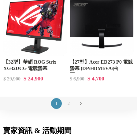
【32型】華碩 ROG Strix
【27型】Acer ED273 P0 電競
XG32UCG 電競螢幕
螢幕 (DP/HDMI/VA/曲
(DP/HDMI/Type-C/Fast
面/1ms/144Hz/HDR10/FreeSync
$ 24,900
$ 4,700
$ 29,900
$ 6,900
IPS/4K/1ms/160Hz(FHD
內建喇叭/三年保固)
320Hz)/FreeSync Premium/G-
Sync/HDR400/雙模式切換/可
變超頻驅動 2.0/130% sRGB
1
2
賣家資訊 & 活動期間