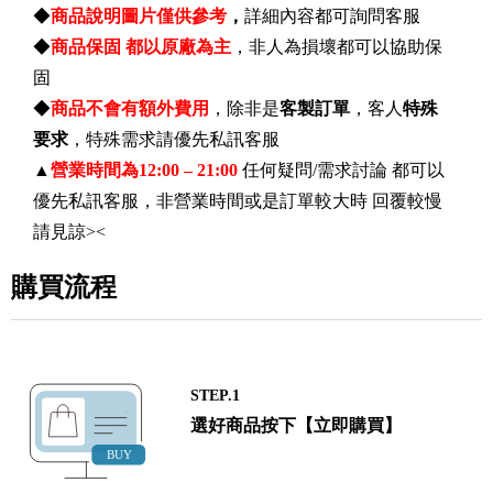
◆
商品說明圖片僅供參考
，
詳細內容都可詢問客服
◆
商品保固 都以原廠為主
，非人為損壞都可以協助保
固
◆
商品不會有額外費用
，除非是
客製訂單
，客人
特殊
要求
，特殊需求請優先私訊客服
▲
營業時間為12:00 – 21:00
任何疑問/需求討論 都可以
優先私訊客服，非營業時間或是訂單較大時 回覆較慢
請見諒><
購買流程
STEP.1
選好商品按下【立即購買】