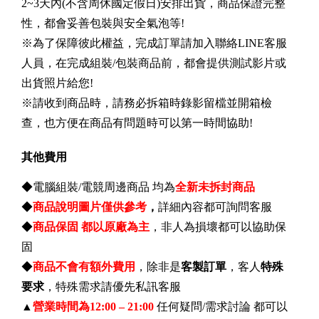
2~3天內(不含周休國定假日)安排出貨，商品保證完整
性，都會妥善包裝與安全氣泡等!
※為了保障彼此權益，完成訂單請加入聯絡LINE客服
人員，在完成組裝/包裝商品前，都會提供測試影片或
出貨照片給您!
※請收到商品時，請務必拆箱時錄影留檔並開箱檢
查，也方便在商品有問題時可以第一時間協助!
其他費用
◆電腦組裝/電競周邊商品 均為
全新未拆封商品
◆
商品說明圖片僅供參考
，
詳細內容都可詢問客服
◆
商品保固 都以原廠為主
，非人為損壞都可以協助保
固
◆
商品不會有額外費用
，除非是
客製訂單
，客人
特殊
要求
，特殊需求請優先私訊客服
▲
營業時間為12:00 – 21:00
任何疑問/需求討論 都可以