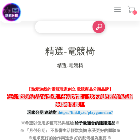
(0)
登入
精選-電競椅
精選-電競椅
【熱愛遊戲的電競玩家創立 電競商品分期品牌】
任何電競商品皆有提供『分期方案 』找不到想要的商品趕
快聯絡客服
! !
玩家分期 連結樹 :
https://linkfly.to/playgamefan7
※希望以使用多種商品與經驗
給予最適合的建議選品
※
※ 『月付分期』 不影響生活輕鬆負擔 享受更好的體驗※
※追求更好的操作與進步 好的配備極為重要 ※