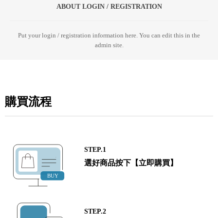
ABOUT LOGIN / REGISTRATION
Put your login / registration information here. You can edit this in the
admin site.
購買流程
STEP.1
選好商品按下【立即購買】
STEP.2