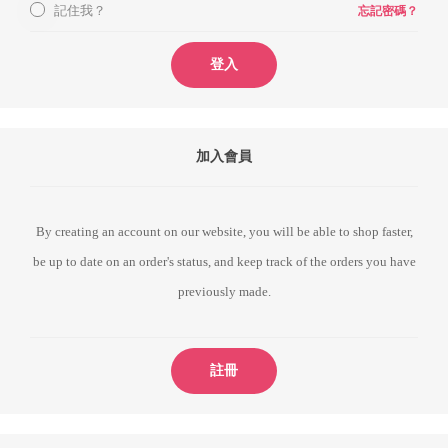
記住我？
忘記密碼？
登入
加入會員
By creating an account on our website, you will be able to shop faster,
be up to date on an order's status, and keep track of the orders you have
previously made.
註冊