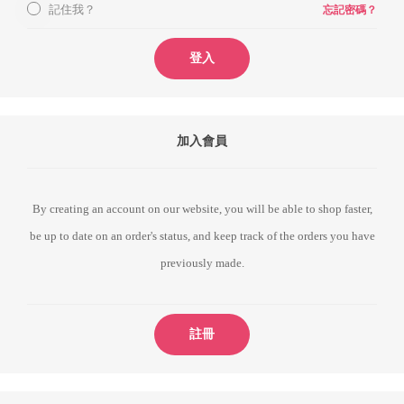
記住我？
忘記密碼？
登入
加入會員
By creating an account on our website, you will be able to shop faster,
be up to date on an order's status, and keep track of the orders you have
previously made.
註冊