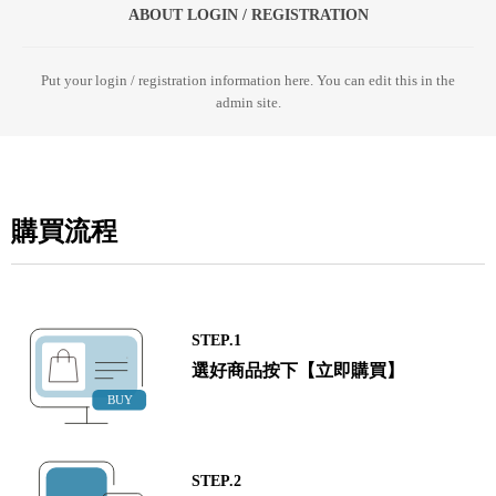
ABOUT LOGIN / REGISTRATION
Put your login / registration information here. You can edit this in the
admin site.
購買流程
STEP.1
選好商品按下【立即購買】
STEP.2