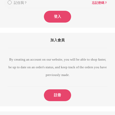
記住我？
忘記密碼？
登入
加入會員
By creating an account on our website, you will be able to shop faster,
be up to date on an order's status, and keep track of the orders you have
previously made.
註冊