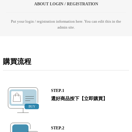
ABOUT LOGIN / REGISTRATION
Put your login / registration information here. You can edit this in the
admin site.
購買流程
STEP.1
選好商品按下【立即購買】
STEP.2