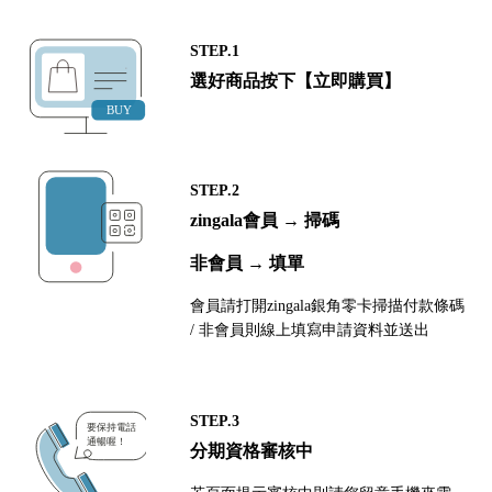
STEP.1
選好商品按下【立即購買】
STEP.2
zingala會員 → 掃碼
非會員 → 填單
會員請打開zingala銀角零卡掃描付款條碼
/ 非會員則線上填寫申請資料並送出
STEP.3
分期資格審核中