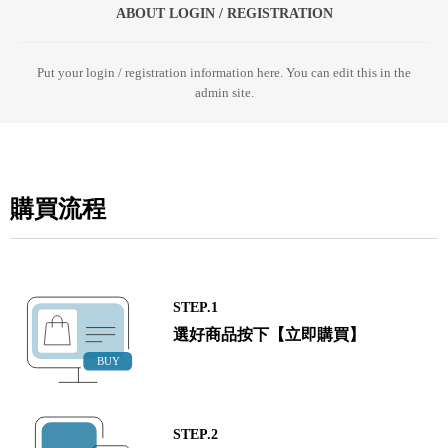
ABOUT LOGIN / REGISTRATION
Put your login / registration information here. You can edit this in the
admin site.
購買流程
STEP.1
選好商品按下【立即購買】
STEP.2