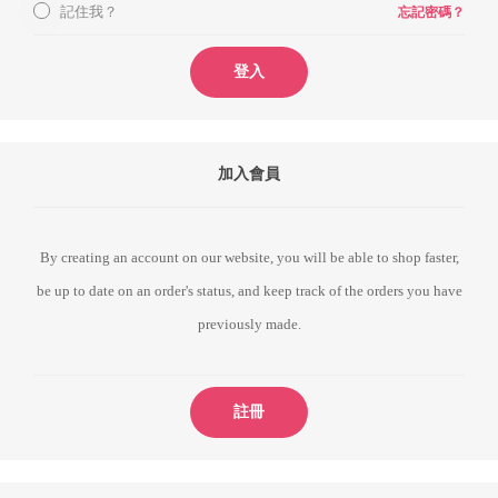
記住我？
忘記密碼？
登入
加入會員
By creating an account on our website, you will be able to shop faster,
be up to date on an order's status, and keep track of the orders you have
previously made.
註冊