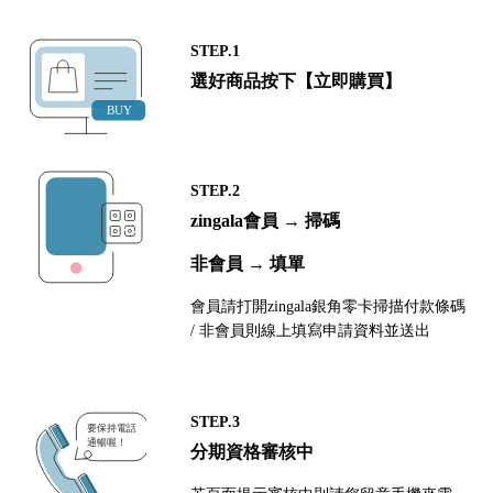
STEP.1
選好商品按下【立即購買】
STEP.2
zingala會員 → 掃碼
非會員 → 填單
會員請打開zingala銀角零卡掃描付款條碼
/ 非會員則線上填寫申請資料並送出
STEP.3
分期資格審核中