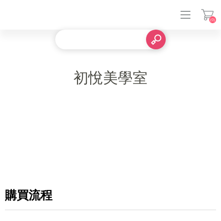
(0)
登入
初悅美學室
購買流程