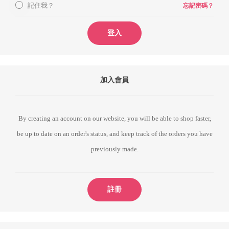
記住我？
忘記密碼？
登入
加入會員
By creating an account on our website, you will be able to shop faster,
be up to date on an order's status, and keep track of the orders you have
previously made.
註冊