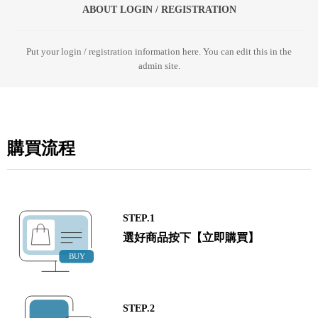
ABOUT LOGIN / REGISTRATION
Put your login / registration information here. You can edit this in the
admin site.
購買流程
STEP.1
選好商品按下【立即購買】
STEP.2