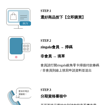
STEP.1
選好商品按下【立即購買】
STEP.2
zingala會員 → 掃碼
非會員 → 填單
會員請打開zingala銀角零卡掃描付款條碼
/ 非會員則線上填寫申請資料並送出
STEP.3
分期資格審核中