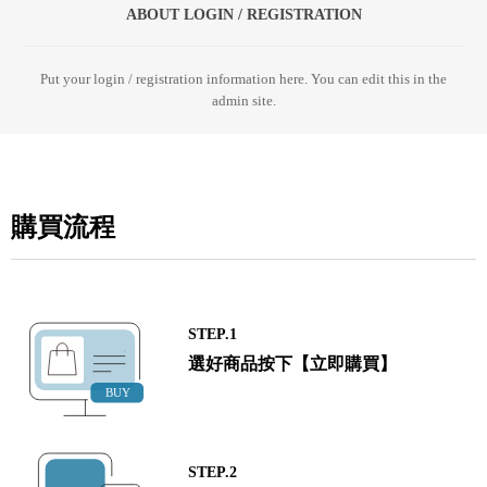
ABOUT LOGIN / REGISTRATION
Put your login / registration information here. You can edit this in the
admin site.
購買流程
STEP.1
選好商品按下【立即購買】
STEP.2