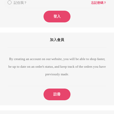
記住我？
忘記密碼？
登入
加入會員
By creating an account on our website, you will be able to shop faster,
be up to date on an order's status, and keep track of the orders you have
previously made.
註冊