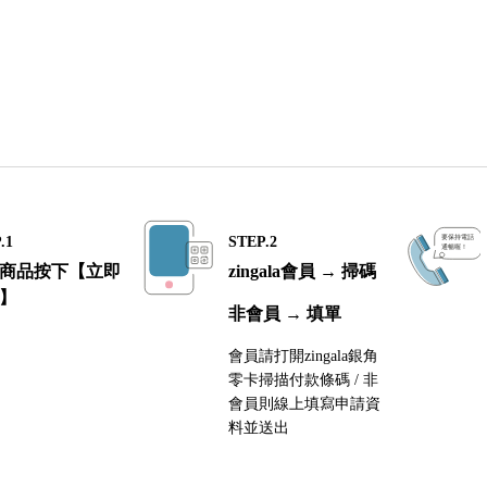
.1
STEP.2
商品按下【立即
zingala會員 → 掃碼
】
非會員 → 填單
會員請打開zingala銀角
零卡掃描付款條碼 / 非
會員則線上填寫申請資
料並送出