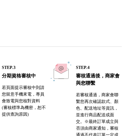
STEP.3
STEP.4
分期資格審核中
審核通過後，商家會
與您聯繫
若頁面提示審核中則請
您留意手機來電，專員
若審核通過，商家會聯
會致電與您核對資料
繫您再次確認款式、顏
(審核標準為機密，恕不
色、配送地址等資訊，
提供查詢原因)
並進行商品配送或面
交。※最終訂單成立與
否須由商家通知，審核
通過不代表訂單一定成