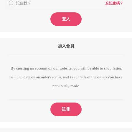
記住我？
忘記密碼？
登入
加入會員
By creating an account on our website, you will be able to shop faster,
be up to date on an order's status, and keep track of the orders you have
previously made.
註冊