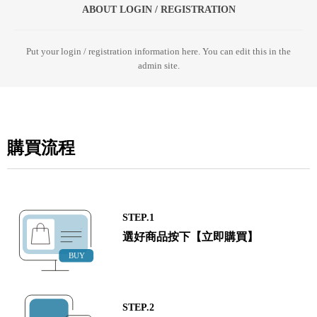
ABOUT LOGIN / REGISTRATION
Put your login / registration information here. You can edit this in the
admin site.
購買流程
STEP.1
選好商品按下【立即購買】
STEP.2