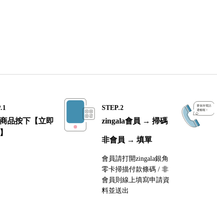
.1
STEP.2
商品按下【立即
zingala會員 → 掃碼
】
非會員 → 填單
會員請打開zingala銀角
零卡掃描付款條碼 / 非
會員則線上填寫申請資
料並送出