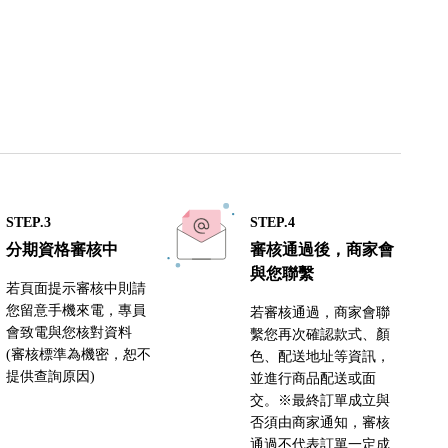
STEP.3
STEP.4
分期資格審核中
審核通過後，商家會
與您聯繫
若頁面提示審核中則請
您留意手機來電，專員
若審核通過，商家會聯
會致電與您核對資料
繫您再次確認款式、顏
(審核標準為機密，恕不
色、配送地址等資訊，
提供查詢原因)
並進行商品配送或面
交。※最終訂單成立與
否須由商家通知，審核
通過不代表訂單一定成