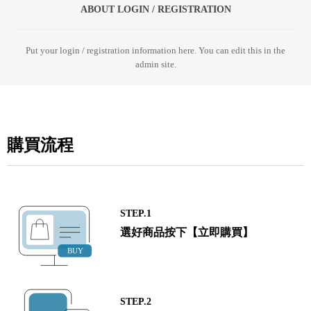
ABOUT LOGIN / REGISTRATION
Put your login / registration information here. You can edit this in the
admin site.
購買流程
STEP.1
選好商品按下【立即購買】
STEP.2