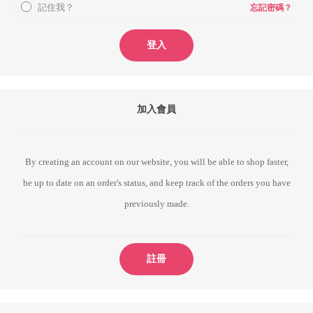
記住我？
忘記密碼？
登入
加入會員
By creating an account on our website, you will be able to shop faster,
be up to date on an order's status, and keep track of the orders you have
previously made.
註冊