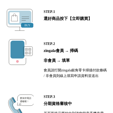
STEP.1
選好商品按下【立即購買】
STEP.2
zingala會員 → 掃碼
非會員 → 填單
會員請打開zingala銀角零卡掃描付款條碼
/ 非會員則線上填寫申請資料並送出
STEP.3
分期資格審核中