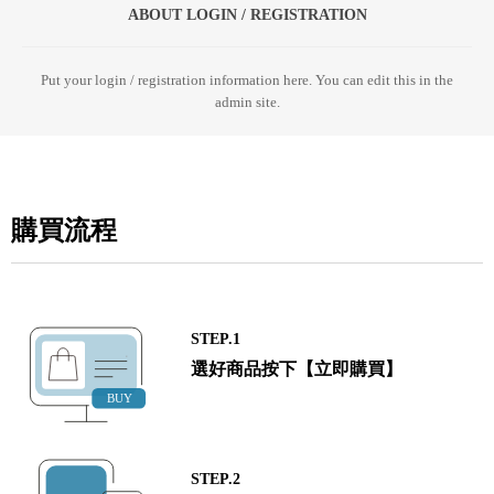
ABOUT LOGIN / REGISTRATION
Put your login / registration information here. You can edit this in the
admin site.
購買流程
STEP.1
選好商品按下【立即購買】
STEP.2