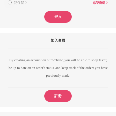
記住我？
忘記密碼？
登入
加入會員
By creating an account on our website, you will be able to shop faster,
be up to date on an order's status, and keep track of the orders you have
previously made.
註冊