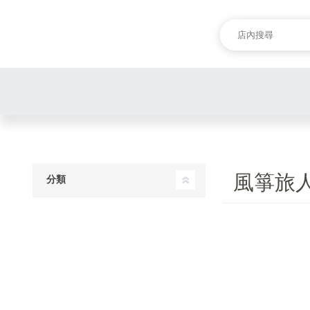
風箏旅人
分類