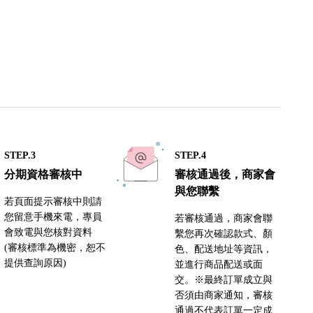
STEP.3
STEP.4
分期資格審核中
審核通過後，商家會
與您聯繫
若頁面提示審核中則請
您留意手機來電，專員
若審核通過，商家會聯
會致電與您核對資料
繫您再次確認款式、顏
(審核標準為機密，恕不
色、配送地址等資訊，
提供查詢原因)
並進行商品配送或面
交。※最終訂單成立與
否須由商家通知，審核
通過不代表訂單一定成