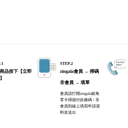
.1
STEP.2
商品按下【立即
zingala會員 → 掃碼
】
非會員 → 填單
會員請打開zingala銀角
零卡掃描付款條碼 / 非
會員則線上填寫申請資
料並送出