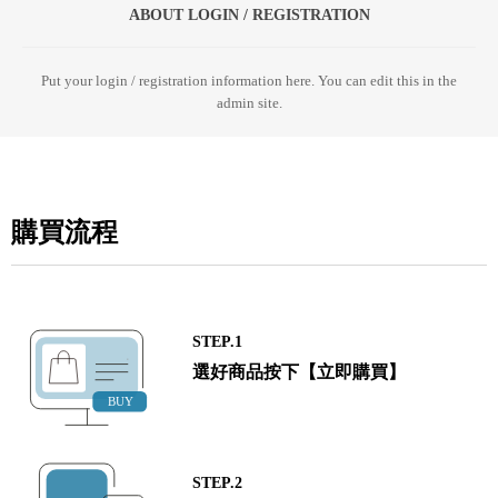
ABOUT LOGIN / REGISTRATION
Put your login / registration information here. You can edit this in the
admin site.
購買流程
STEP.1
選好商品按下【立即購買】
STEP.2