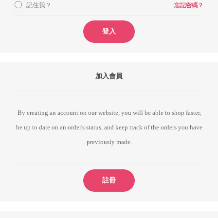
記住我？
忘記密碼？
登入
加入會員
By creating an account on our website, you will be able to shop faster,
be up to date on an order's status, and keep track of the orders you have
previously made.
註冊