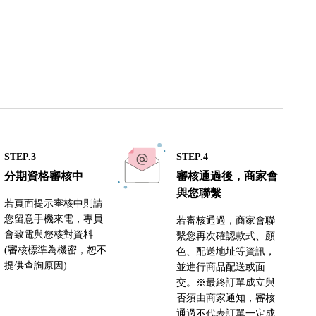
STEP.3
STEP.4
分期資格審核中
審核通過後，商家會
與您聯繫
若頁面提示審核中則請
您留意手機來電，專員
若審核通過，商家會聯
會致電與您核對資料
繫您再次確認款式、顏
(審核標準為機密，恕不
色、配送地址等資訊，
提供查詢原因)
並進行商品配送或面
交。※最終訂單成立與
否須由商家通知，審核
通過不代表訂單一定成