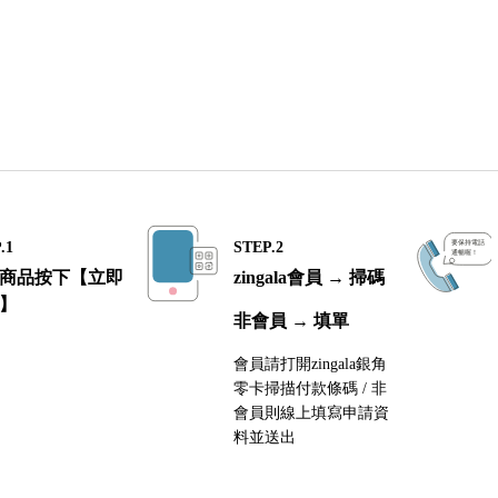
.1
STEP.2
商品按下【立即
zingala會員 → 掃碼
】
非會員 → 填單
會員請打開zingala銀角
零卡掃描付款條碼 / 非
會員則線上填寫申請資
料並送出