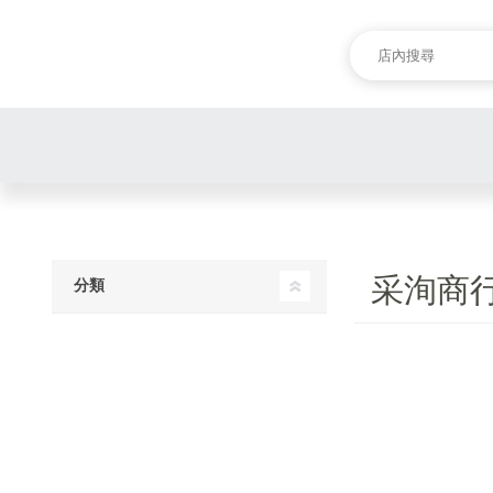
采洵商
分類