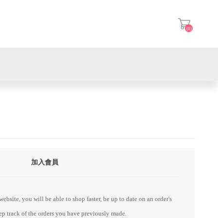
(0)
登入
加入會員
ebsite, you will be able to shop faster, be up to date on an order's
eep track of the orders you have previously made.