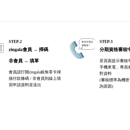
STEP.2
STEP.3
zingala會員 → 掃碼
分期資格審核
非會員 → 填單
若頁面提示審核
手機來電，專員
會員請打開zingala銀角零卡掃
對資料
描付款條碼 / 非會員則線上填
(審核標準為機
寫申請資料並送出
詢原因)