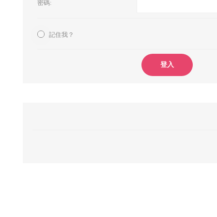
密碼:
記住我？
登入