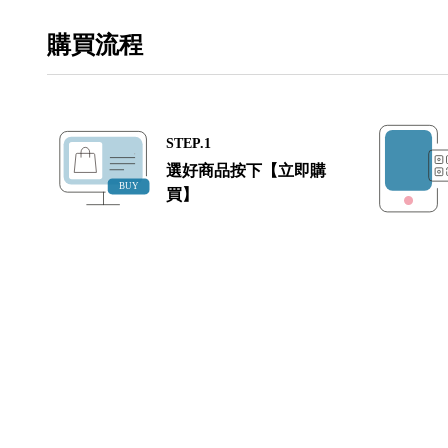
購買流程
STEP.1
選好商品按下【立即購
買】