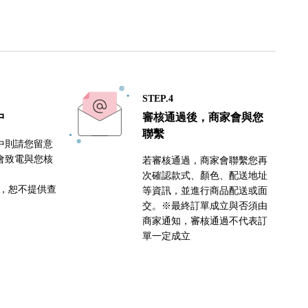
STEP.4
中
審核通過後，商家會與您
聯繫
中則請您留意
會致電與您核
若審核通過，商家會聯繫您再
次確認款式、顏色、配送地址
密，恕不提供查
等資訊，並進行商品配送或面
交。※最終訂單成立與否須由
商家通知，審核通過不代表訂
單一定成立