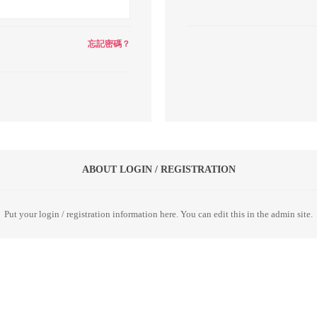
忘記密碼？
ABOUT LOGIN / REGISTRATION
Put your login / registration information here. You can edit this in the admin site.