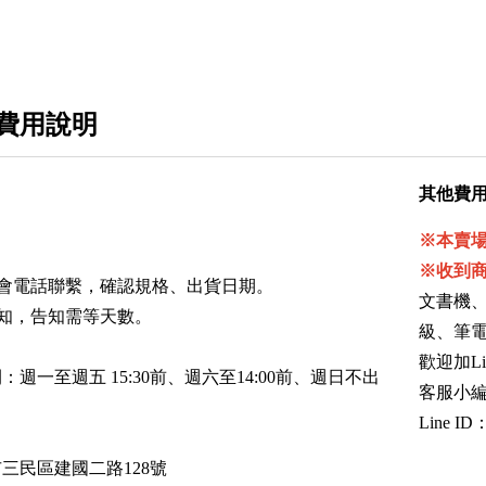
費用說明
其他費
※本賣
※收到
會電話聯繫，確認規格、出貨日期。
文書機
知，告知需等天數。
級、筆
歡迎加Li
週一至週五 15:30前、週六至14:00前、週日不出
客服小
Line ID
三民區建國二路128號