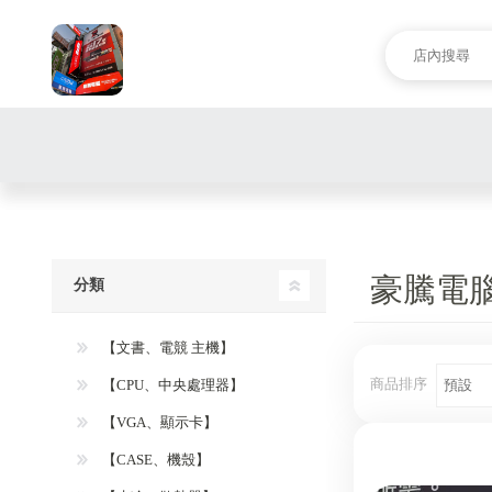
豪騰電
分類
【文書、電競 主機】
商品排序
【CPU、中央處理器】
【VGA、顯示卡】
【CASE、機殼】