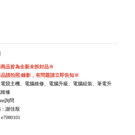
用
場商品皆為全新未拆封品※
商品請拍照/錄影，有問題請立即告知※
、電競主機、電腦維修、電腦升級、電腦組裝、筆電升
電維修
ne詢問
編：謝佳殷
：e7080101