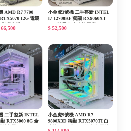
AMD R7 7700
小金虎3號機 二手整新 INTEL
RTX5070 12G 電競
I7-12700KF 獨顯 RX9060XT
3A 遊戲主機
16G 暗黑犬 白色海景房
 66,500
$ 52,500
 二手整新 INTEL
小金虎9號機 AMD R7
 獨顯 RTX5060 8G 全
9800X3D 獨顯 RTX5070TI 白
電競主機
魔龍 ROG 龍王四代水冷 電競
$ 114,500