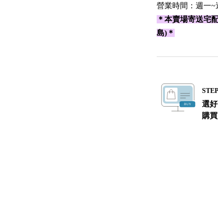
營業時間：週一~週六 11
＊本賣場寄送宅
島)＊
STEP
選好
購買