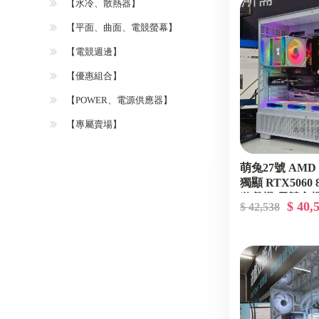
【水冷、散熱器】
【平面、曲面、電競螢幕】
【電競週邊】
【優惠組合】
【POWER、電源供應器】
【專屬賣場】
萌兔27號 AMD R
獨顯 RTX5060
遊戲機 電競主
$ 40,
$ 42,538