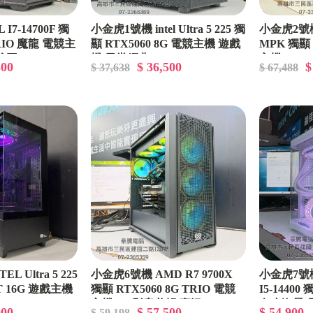
I7-14700F 獨
小金虎1號機 intel Ultra 5 225 獨
小金虎2號機 
TRIO 魔龍 電競主
顯 RTX5060 8G 電競主機 遊戲
MPK 獨顯 
繪圖
機 天堂經典
主機 2K 
500
$ 36,500
$
$ 37,638
$ 67,488
 Ultra 5 225
小金虎6號機 AMD R7 9700X
小金虎7號機
T 16G 遊戲主機
獨顯 RTX5060 8G TRIO 電競
I5-14400
主機 3A 影音剪輯 實況
白小海景 
000
$ 57,500
$ 54,900
$ 59,198