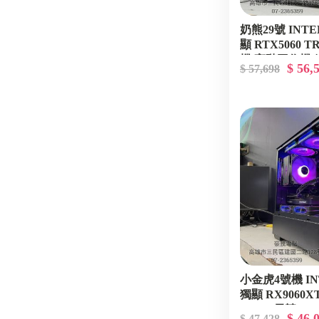
奶熊29號 INTEL 
顯 RTX5060 
機 高階工作機 
$ 56,
$ 57,698
小金虎4號機 INTEL
獨顯 RX9060X
2K 3A 電競
$ 46,
$ 47,428