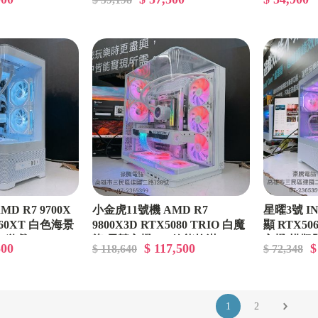
D R7 9700X
小金虎11號機 AMD R7
星曜3號 INT
60XT 白色海景
9800X3D RTX5080 TRIO 白魔
顯 RTX50
A 遊戲
龍 電競主機 4K 效能拉滿
主機 模擬
500
$ 117,500
$
$ 118,640
$ 72,348
1
2