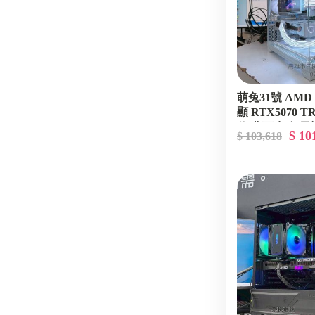
萌兔31號 AMD R
顯 RTX5070 
代 曲面水冷 電
$ 10
$ 103,618