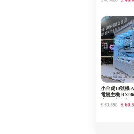
小金虎10號機 AM
電競主機 RX90
房 2K 高效能 3
$ 60,
$ 63,698