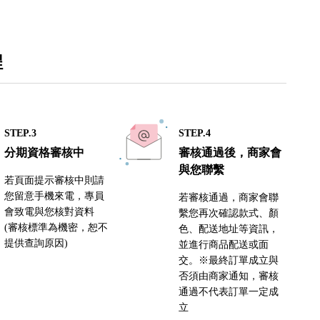
程
STEP.3
STEP.4
分期資格審核中
審核通過後，商家會
與您聯繫
若頁面提示審核中則請
您留意手機來電，專員
若審核通過，商家會聯
會致電與您核對資料
繫您再次確認款式、顏
(審核標準為機密，恕不
色、配送地址等資訊，
提供查詢原因)
並進行商品配送或面
交。※最終訂單成立與
否須由商家通知，審核
通過不代表訂單一定成
立