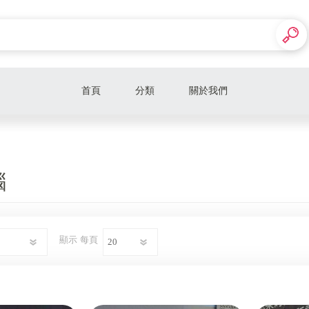
首頁
分類
關於我們
【文書、電競 主機】
【CPU、中央處理器】
腦
【VGA、顯示卡】
【CASE、機殼】
顯示
每頁
【水冷、散熱器】
【平面、曲面、電競螢幕】
【電競週邊】