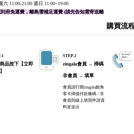
:00-21:00 週日 11:00~19:00
配到府免運費，離島需補足運費
(請先告知需寄送離
購買流
.1
STEP.2
商品按下【立即
zingala會員 → 掃碼
】
非會員 → 填單
會員請打開zingala銀角
零卡掃描付款條碼 / 非
會員則線上填寫申請資
料並送出