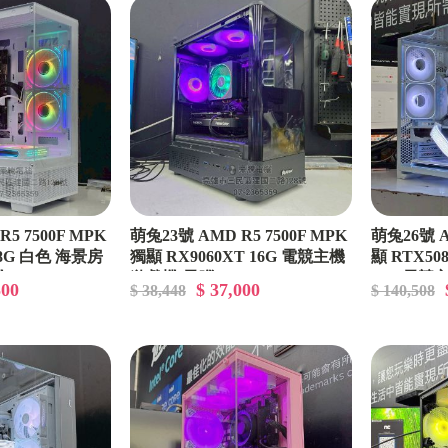
【優惠組合】
【POWER、電源供應器】
【專屬賣場】
5 7500F MPK
萌兔23號 AMD R5 7500F MPK
萌兔26號 A
 8G 白色 海景房
獨顯 RX9060XT 16G 電競主機
顯 RTX50
機
遊戲機 電腦
O11 電競
500
$ 37,000
$ 38,448
$ 140,508