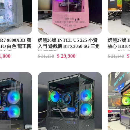
7 9800X3D 獨
奶熊26號 INTEL U5 225 小資
奶熊27號 IN
TRIO 白色 龍王四
入門 遊戲機 RTX3050 6G 三角
核心 H810M
競主機
洲 瓦羅蘭 1080P
SSD 辦公
1,000
$ 29,900
$
$ 31,138
$ 21,148