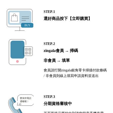
STEP.1
選好商品按下【立即購買】
STEP.2
zingala會員 → 掃碼
非會員 → 填單
會員請打開zingala銀角零卡掃描付款條碼
/ 非會員則線上填寫申請資料並送出
STEP.3
分期資格審核中