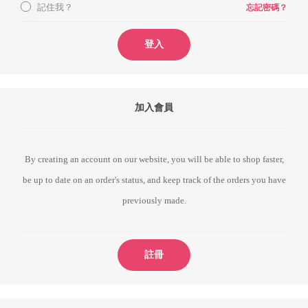
記住我？
忘記密碼？
登入
加入會員
By creating an account on our website, you will be able to shop faster,
be up to date on an order's status, and keep track of the orders you have
previously made.
註冊