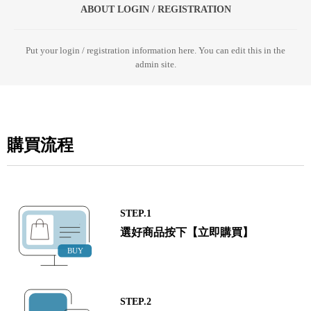
ABOUT LOGIN / REGISTRATION
Put your login / registration information here. You can edit this in the
admin site.
購買流程
STEP.1
選好商品按下【立即購買】
STEP.2