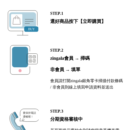
STEP.1
選好商品按下【立即購買】
STEP.2
zingala會員 → 掃碼
非會員 → 填單
會員請打開zingala銀角零卡掃描付款條碼
/ 非會員則線上填寫申請資料並送出
STEP.3
分期資格審核中