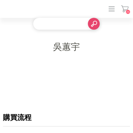
(0)
登入
吳蕙宇
購買流程