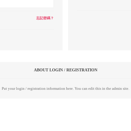
忘記密碼？
ABOUT LOGIN / REGISTRATION
Put your login / registration information here. You can edit this in the admin site.