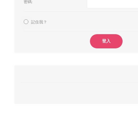
密碼:
記住我？
登入