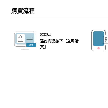
購買流程
STEP.1
選好商品按下【立即購
買】