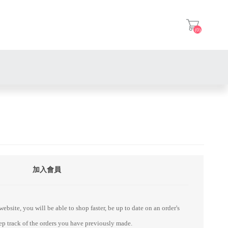
(0)
登入
加入會員
ebsite, you will be able to shop faster, be up to date on an order's
eep track of the orders you have previously made.