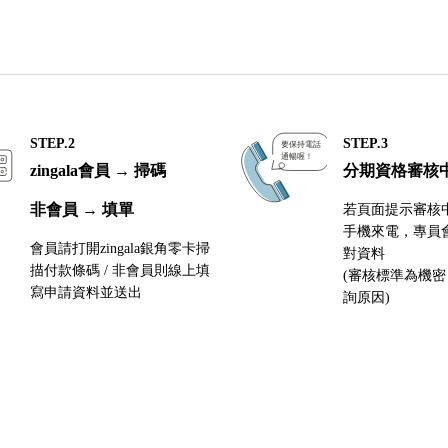
STEP.2
STEP.3
zingala會員 → 掃碼
分期資格審核
非會員 → 填單
若頁面提示審核
手機來電，專員
會員請打開zingala銀角零卡掃
對資料
描付款條碼 / 非會員則線上填
(審核標準為機
寫申請資料並送出
詢原因)