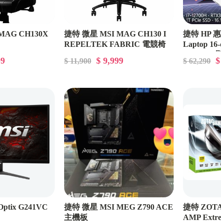
MAG CH130X
捷特 微星 MSI MAG CH130 I
捷特 HP 惠普
REPELTEK FABRIC 電競椅
Laptop 1
RTX306
99
$ 9,999
$
$ 11,900
$ 62,290
ptix G241VC
捷特 微星 MSI MEG Z790 ACE
捷特 ZOTA
主機板
AMP Ext