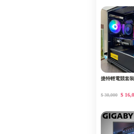
捷特輕電競套
$ 16,
$ 30,000