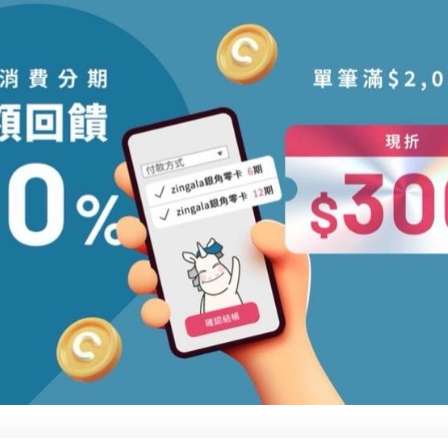
PS5 SWITCH 電玩遊戲片
一體式水冷 AIO
劇院喇叭 電腦喇叭 藍芽喇叭
電競耳機 麥克風
DJI_大疆 專區
空拍機
藍芽喇叭 聲霸 家庭劇院組
點鈔機 驗鈔機
護貝機