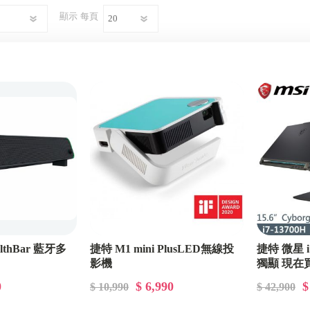
顯示
每頁
ealthBar 藍牙多
捷特 M1 mini PlusLED無線投
捷特 微星 i
影機
獨顯 現在
0
$ 6,990
$
$ 10,990
$ 42,900