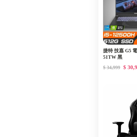
捷特 技嘉 G5 
51TW 黑
$ 30,
$ 34,999