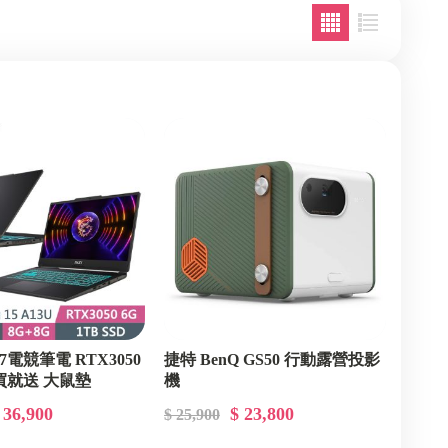
7電競筆電 RTX3050
捷特 BenQ GS50 行動露營投影
買就送 大鼠墊
機
 36,900
$ 23,800
$ 25,900