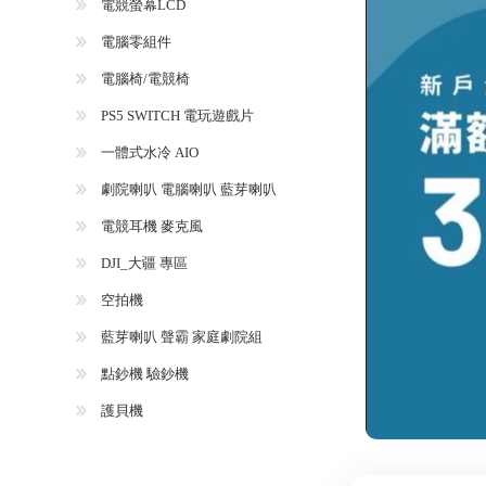
電競螢幕LCD
電腦零組件
電腦椅/電競椅
PS5 SWITCH 電玩遊戲片
一體式水冷 AIO
劇院喇叭 電腦喇叭 藍芽喇叭
電競耳機 麥克風
DJI_大疆 專區
空拍機
藍芽喇叭 聲霸 家庭劇院組
點鈔機 驗鈔機
護貝機