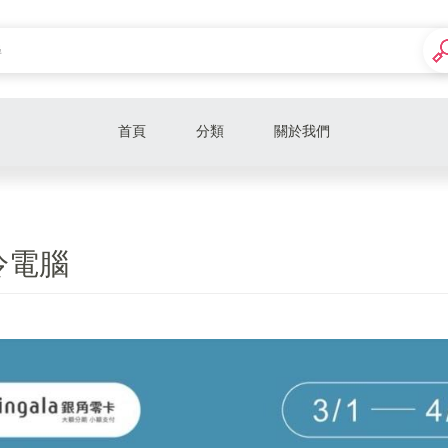
首頁
分類
關於我們
捷特 活動C/P套裝主機
筆記型電腦 Laptop
冷電腦
露營用投影機
桌上型電腦 desktop PC
電競螢幕LCD
電腦零組件
電腦椅/電競椅