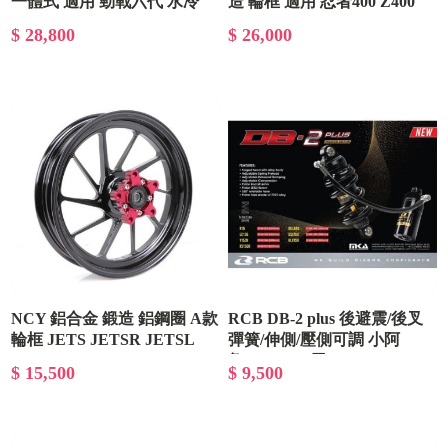
一體式 適用 勁戰六代 水冷
造 輪框 適用 忍者400 Z400
BWS FORCE 2.0 AUGUR
$ 28,800
$ 26,000
NCY 鋁合金 鍛造 鋁鋼圈 A款
RCB DB-2 plus 後避震/後叉
輪框 JETS JETSR JETSL
彈簧/伸側/壓側可調 小阿
KRN FIDDLE
魯/GSX-150用
$ 15,500
$ 9,500