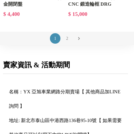
金開閉盤
CNC 鍛造輪框 DRG
MMBCU FORCE SMAX
$ 4,400
$ 15,000
1
2
賣家資訊 & 活動期間
名稱：
YX 亞旭車業網路分期賣場【 其他商品加LINE
詢問 】
地址:
新北市泰山區中港西路136巷95-10號【 如果需要