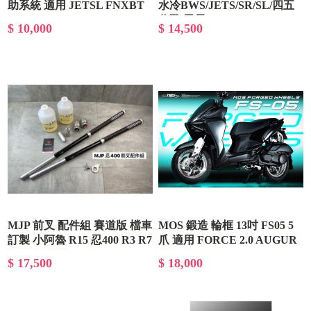
助系統 適用 JETSL FNXBT
水冷BWS/JETS/SR/SL/四五
DRG MMBCU
代戰/雷霆s
$ 10,000
$ 14,500
MJP 前叉 配件組 賽道版 檔車
MOS 鍛造 輪框 13吋 FS05 5
訂製 小阿魯 R15 忍400 R3 R7
爪 適用 FORCE 2.0 AUGUR
Tmax Xmax CBR250
NMAX
$ 17,500
$ 18,000