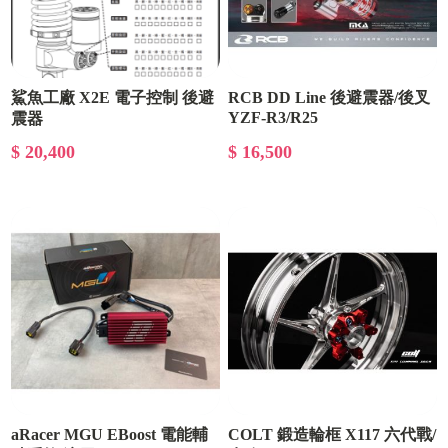
鯊魚工廠 X2E 電子控制 後避
RCB DD Line 後避震器/後叉
YZF-R3/R25
震器
$ 20,400
$ 16,500
aRacer MGU EBoost 電能輔
COLT 鍛造輪框 X117 六代戰/