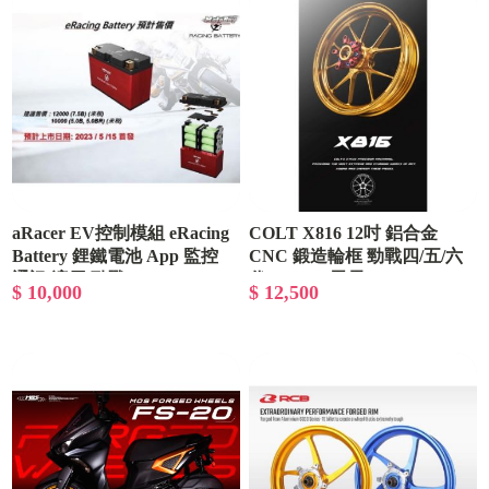
aRacer EV控制模組 eRacing
COLT X816 12吋 鋁合金
Battery 鋰鐵電池 App 監控
CNC 鍛造輪框 勁戰四/五/六
通訊 適用 勁戰 JETSL
代/JETSL/雷霆S/FNX
$ 10,000
$ 12,500