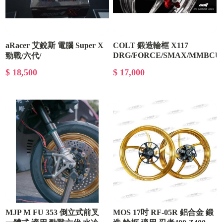
aRacer 艾銳斯 電腦 Super X
COLT 鍛造輪框 X117
DRG/FORCE/SMAX/MMBCU
勁戰/六代/
KRV/JETSL/DRG/Force2.0/JETS
$ 18,500
$ 17,000
MJP M FU 353 倒立式前叉
MOS 17吋 RF-05R 鋁合金 鍛