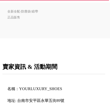
全新全配-防塵袋/緞帶
正品販售
賣家資訊 & 活動期間
名稱：
YOURLUXURY_SHOES
地址:
台南市安平區永華五街89號