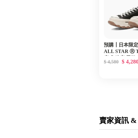
預購┃日本限定 
ALL STAR Ⓡ
底 焦糖底 黑帆
$ 4,28
$ 4,580
賣家資訊 &