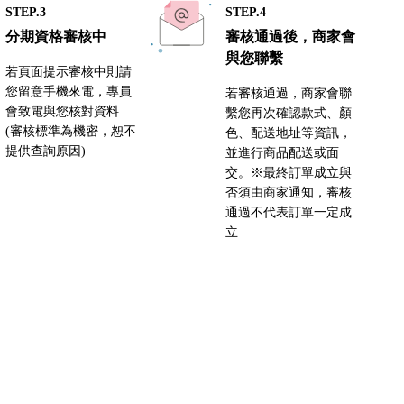
STEP.3
STEP.4
分期資格審核中
審核通過後，商家會
與您聯繫
若頁面提示審核中則請
您留意手機來電，專員
若審核通過，商家會聯
會致電與您核對資料
繫您再次確認款式、顏
(審核標準為機密，恕不
色、配送地址等資訊，
提供查詢原因)
並進行商品配送或面
交。※最終訂單成立與
否須由商家通知，審核
通過不代表訂單一定成
立