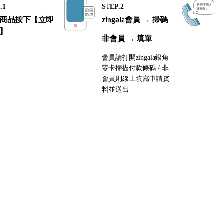
.1
STEP.2
商品按下【立即
zingala會員 → 掃碼
】
非會員 → 填單
會員請打開zingala銀角
零卡掃描付款條碼 / 非
會員則線上填寫申請資
料並送出