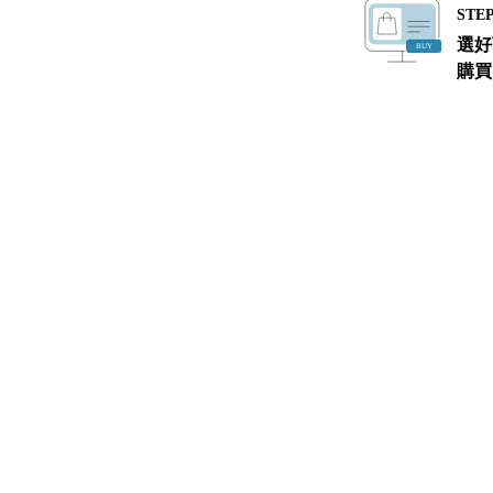
STEP
選好
購買