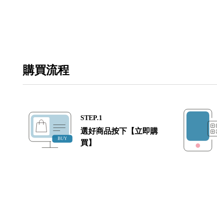
購買流程
STEP.1
選好商品按下【立即購
買】