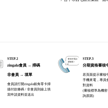
STEP.2
STEP.3
zingala會員 → 掃碼
分期資格審核
非會員 → 填單
若頁面提示審核
手機來電，專員
會員請打開zingala銀角零卡掃
對資料
描付款條碼 / 非會員則線上填
(審核標準為機
寫申請資料並送出
詢原因)