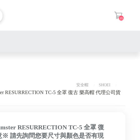
(0)
登入
Arai
SHOEI
安全帽
SHOEI
AGV
ALPINESTARS A星
mster RESURRECTION TC-5 全罩 復古 樂高帽 代理公司貨
Airoh
56DESIGN
HJC
IXON
KYT
POINT 65°N 硬殼包
ster RESURRECTION TC-5 全罩 復
注意※ 請先詢問您要尺寸與顏色是否有現
NOLAN
FORMA