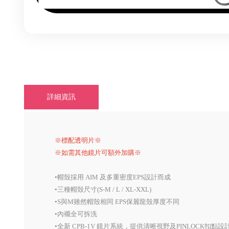
詳細資訊
※標配透明片※
※如需其他鏡片可額外加購※
•帽殼採用 AIM 及多重密度EPS設計而成
•三種帽殼尺寸(S-M / L / XL-XXL)
•S與M雖然帽殼相同 EPS保麗龍殼厚度不同
•內襯全可拆洗
•全新 CPB-1V 鏡片系統，提供清晰視野及PINLOCK扣點設