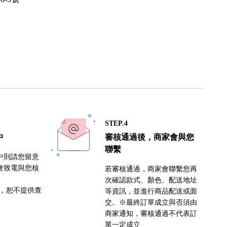
STEP.4
中
審核通過後，商家會與您
聯繫
中則請您留意
會致電與您核
若審核通過，商家會聯繫您再
次確認款式、顏色、配送地址
密，恕不提供查
等資訊，並進行商品配送或面
交。※最終訂單成立與否須由
商家通知，審核通過不代表訂
單一定成立