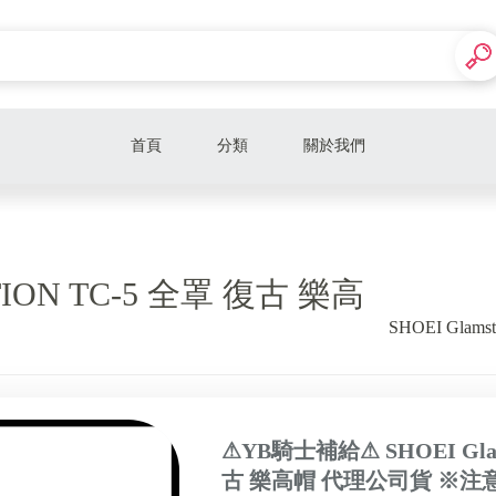
首頁
分類
關於我們
安全帽
藍芽耳機、手機架
CTION TC-5 全罩 復古 樂高
人身部品
SHOEI Gla
⚠YB騎士補給⚠ SHOEI Glam
古 樂高帽 代理公司貨 ※