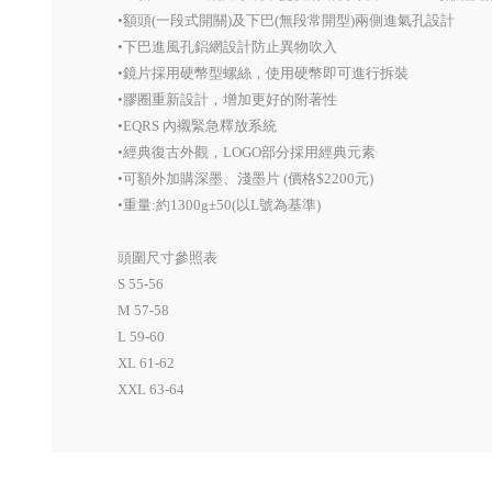
•額頭(一段式開關)及下巴(無段常開型)兩側進氣孔設計
•下巴進風孔鋁網設計防止異物吹入
•鏡片採用硬幣型螺絲，使用硬幣即可進行拆裝
•膠圈重新設計，增加更好的附著性
•EQRS 內襯緊急釋放系統
•經典復古外觀，LOGO部分採用經典元素
•可額外加購深墨、淺墨片 (價格$2200元)
•重量:約1300g±50(以L號為基準)
頭圍尺寸參照表
S 55-56
M 57-58
L 59-60
XL 61-62
XXL 63-64