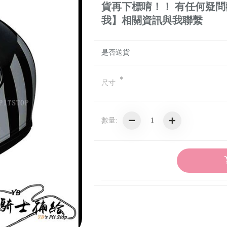
貨再下標唷！！ 有任何疑
我】相關資訊與我聯繫
是否送貨
*
尺寸
數量: