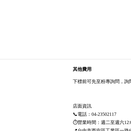
其他費用
下標前可先至粉專詢問，詢問
店面資訊
📞電話：04-23502117
⏱營業時間：週二至週六12:00～
📍台中市西屯區工業區一路66