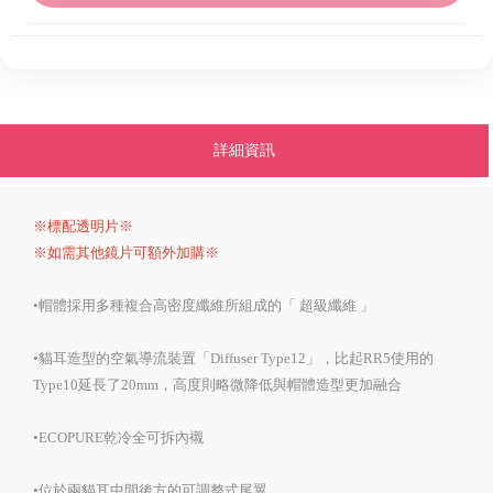
詳細資訊
※標配透明片※
※如需其他鏡片可額外加購※
•帽體採用多種複合高密度纖維所組成的「 超級纖維 」
•貓耳造型的空氣導流裝置「Diffuser Type12」，比起RR5使用的
Type10延長了20mm，高度則略微降低與帽體造型更加融合
•ECOPURE乾冷全可拆內襯
•位於兩貓耳中間後方的可調整式尾翼