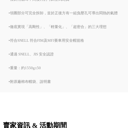
•領圈部分可完全拆卸，並於正後方有一組負壓孔可導出悶熱的氣體
•徹底實現「高剛性」、「輕量化」、「超密合」的三大理想
•符合SNELL 符合FIM及MFJ賽車用安全帽規格
•通過 SNELL、JIS 安全認證
•重量：約1550g±50
•附原廠棉布帽袋、說明書
賣家資訊 & 活動期間