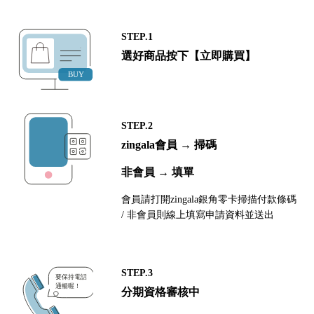
STEP.1
選好商品按下【立即購買】
STEP.2
zingala會員 → 掃碼
非會員 → 填單
會員請打開zingala銀角零卡掃描付款條碼
/ 非會員則線上填寫申請資料並送出
STEP.3
分期資格審核中