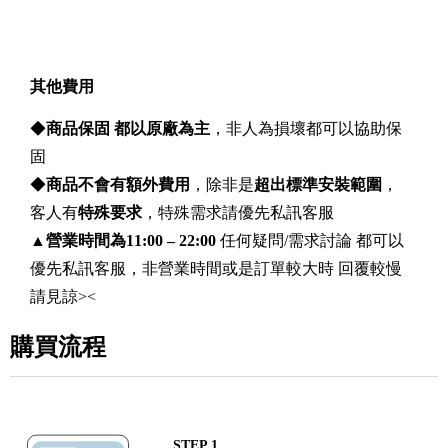
其他費用
◆
商品保固 都以原廠為主
，非人為損壞都可以協助保
固
◆
商品不會有額外費用
，除非是
超出標準安裝範圍
，
客人有
特殊要求
，特殊需求請優先私訊客服
▲
營業時間為11:00 – 22:00
任何疑問/需求討論 都可以
優先私訊客服，非營業時間或是訂單較大時 回覆較慢
請見諒><
購買流程
STEP.1