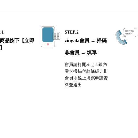
.1
STEP.2
商品按下【立即
zingala會員 → 掃碼
】
非會員 → 填單
會員請打開zingala銀角
零卡掃描付款條碼 / 非
會員則線上填寫申請資
料並送出