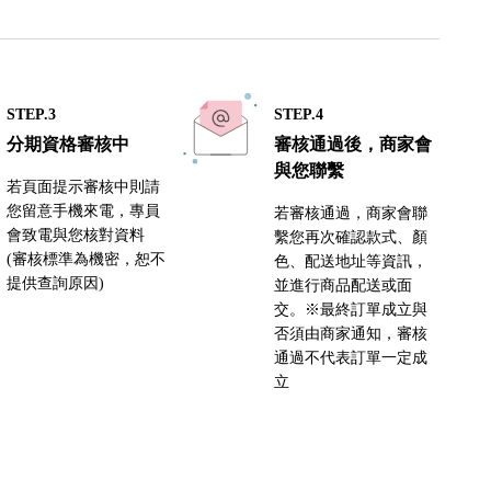
STEP.3
STEP.4
分期資格審核中
審核通過後，商家會
與您聯繫
若頁面提示審核中則請
您留意手機來電，專員
若審核通過，商家會聯
會致電與您核對資料
繫您再次確認款式、顏
(審核標準為機密，恕不
色、配送地址等資訊，
提供查詢原因)
並進行商品配送或面
交。※最終訂單成立與
否須由商家通知，審核
通過不代表訂單一定成
立