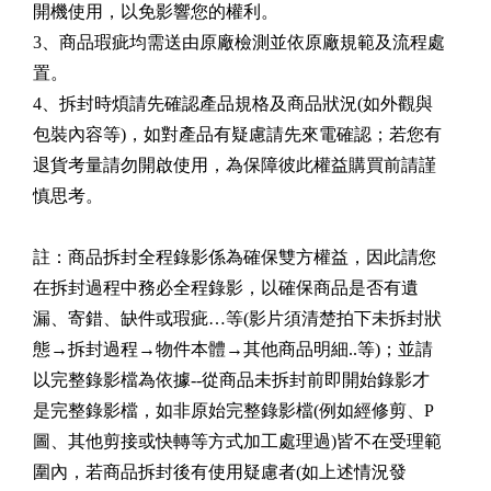
開機使用，以免影響您的權利。
3、商品瑕疵均需送由原廠檢測並依原廠規範及流程處
置。
4、拆封時煩請先確認產品規格及商品狀況(如外觀與
包裝內容等)，如對產品有疑慮請先來電確認；若您有
退貨考量請勿開啟使用，為保障彼此權益購買前請謹
慎思考。
註：商品拆封全程錄影係為確保雙方權益，因此請您
在拆封過程中務必全程錄影，以確保商品是否有遺
漏、寄錯、缺件或瑕疵…等(影片須清楚拍下未拆封狀
態→拆封過程→物件本體→其他商品明細..等)；並請
以完整錄影檔為依據--從商品未拆封前即開始錄影才
是完整錄影檔，如非原始完整錄影檔(例如經修剪、P
圖、其他剪接或快轉等方式加工處理過)皆不在受理範
圍內，若商品拆封後有使用疑慮者(如上述情況發