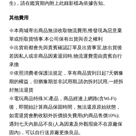
生)，請在鑑賞期內附上此錄影檔為依據告知。
其他費用
※本商城寄出商品無須收取物流費用,惟發現為惡意棄
單或拒取貨情事.本公司保有出貨與否之權利
※出貨前都會先與貴賓確認訂單及出貨事宜,故出貨後
若因私人或非商品因素退回時,物流運費需由貴賓自行
承擔
※依照消費者保護法規定，享有商品貨到日起7天猶豫
期的權益，但猶豫期並非試用期,請勿拆封試用,一經拆
封無法退貨
※電玩商品特殊3C產品，商品經連上網路(含Wi-Fi)
後，即開始計算商品保固時間，無法還原原始狀態，
如需退貨會酌收額外折價損失費用(約商品售價10%);
遇到七天內新品不良(人為因素及外觀瑕疵不在原廠保
固內)，可以自行送原廠更換良品。