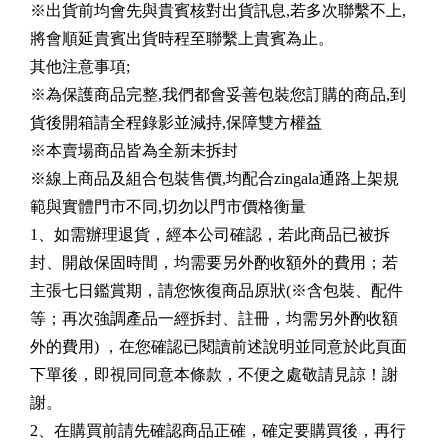
※出貨前均會先與貴賓核對出貨訊息,若多次聯繫不上,
將會順延貴賓出貨時程至聯繫上貴賓為止。
其他注意事項;
※為保護商品完整,我們都會妥善包裝您訂購的商品,到
貨後開箱請全程錄影並減持,保障雙方權益
※本賣場商品皆為全新未拆封
※線上商品及組合包裝售價,均配合zingala通路上架規
範與實體門市不同,切勿以門市價格衡量
1、如需辦理退貨，經本公司確認，若此商品已被拆
封、開啟保固時間，均需要另外酌收額外的費用；若
主張七日鑑賞期，請您恢復商品原狀(※含包裝、配件
等；再次強調產品一經拆封、註冊，均需另外酌收額
外的費用) ，在您確認已閱讀前述說明並同意於此頁面
下單後，即視同同意本條款，不便之處敬請見諒！謝
謝。
2、在購買前請先確認商品正確，確定要購買後，再行