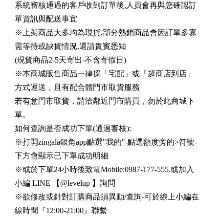
系統審核通過的客戶收到訂單後,人員會再與您確認訂
單資訊與配送事宜
※上架商品大多均為現貨,部分熱銷商品會因訂單多寡
需等待或缺貨情況,還請貴賓悉知
(現貨商品2-5天寄出-不含寄假日)
※本商城販售商品一律採「宅配」或「超商店到店」
方式運送，且有配合體門市取貨服務
若有意門市取貨，請洽鄰近門市購買，勿於此商城下
單。
如何查詢是否成功下單(通過審核):
※打開zingala銀角app點選"我的"-點選額度旁的>符號-
下方會顯示已下單成功明細
※或於下單24小時後致電Mobile:0987-177-555.或加入
小編 LINE 【@levelup 】詢問
※欲修改或針對訂購商品須異動/查詢-可於線上小編在
線時間『12:00-21:00』聯繫