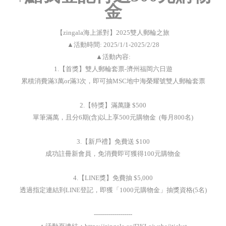
金
【zingala海上派對】2025雙人郵輪之旅
▲活動時間: 2025/1/1-2025/2/28
▲活動內容:
1.【首獎】雙人郵輪套票-濟州福岡六日遊
累積消費滿3萬or滿3次，即可抽MSC地中海榮耀號雙人郵輪套票
2.【特獎】滿萬賺 $500
單筆滿萬，且分6期(含)以上享500元購物金 (每月800名)
3.【新戶禮】免費送 $100
成功註冊新會員，免消費即可獲得100元購物金
4.【LINE獎】免費抽 $5,000
透過指定連結到LINE登記，即獲「1000元購物金」抽獎資格(5名)
-------------------