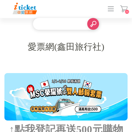
(0)
登入
愛票網(鑫田旅行社)
↑點我登記再送500元購物