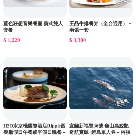
藍色狂想音樂餐廳 義式雙人
王品牛排餐券（全台通用）－
套餐
兩張一套
$ 1,220
$ 3,300
H2O水京棧國際酒店Ripple西
宜蘭新福豐36號 龜山島鯨艷
餐廳假日午餐或平假日晚餐－
奇航賞鯨+繞島單人券－兩張