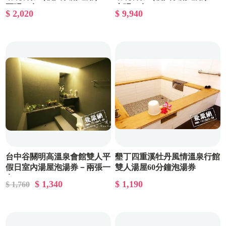
兩張一套
十張一套
$ 2,020
$ 9,940
台中谷關明高溫泉會館雙人平
墾丁四重溪牡丹風情溫泉行館
假日室內湯屋泡湯券－兩張一
雙人湯屋60分鐘泡湯券
套
$ 1,340
$ 1,190
$ 1,760