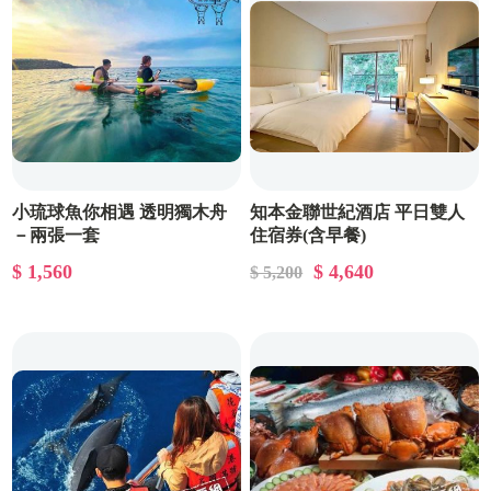
小琉球魚你相遇 透明獨木舟
知本金聯世紀酒店 平日雙人
－兩張一套
住宿券(含早餐)
$ 1,560
$ 4,640
$ 5,200