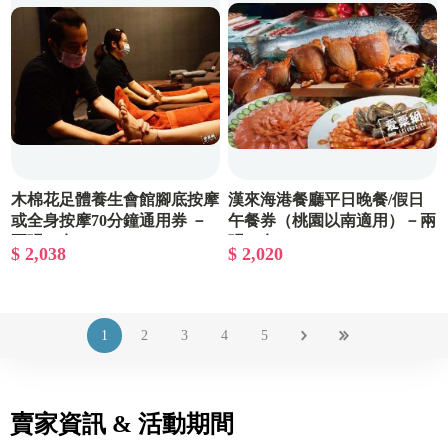
木棉花足體養生會館腳底按摩
漢來海港餐廳平日晚餐/假日
或全身按摩70分鐘通用券 －
午餐券（桃園以南適用）－兩
兩張一套
張一套
$ 2,038
$ 2,020
1
2
3
4
5
賣家資訊 & 活動期間