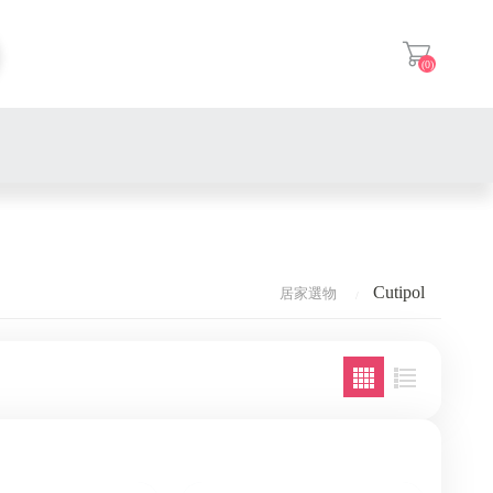
(0)
登入
Cutipol
居家選物