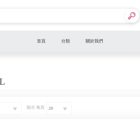
首頁
分類
關於我們
Dyson
KINYO
L
Tefal
decopop
顯示
每頁
巴慕斯
WUZ屋子>>墨子行動電源
美國 CORKCICLE