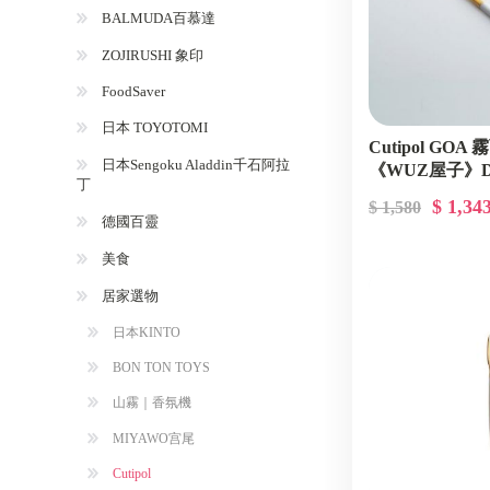
BALMUDA百慕達
ZOJIRUSHI 象印
FoodSaver
日本 TOYOTOMI
Cutipol GO
日本Sengoku Aladdin千石阿拉
《WUZ屋子》D-4
丁
GO03WGB
$ 1,34
$ 1,580
德國百靈
美食
居家選物
日本KINTO
BON TON TOYS
山霧｜香氛機
MIYAWO宫尾
Cutipol