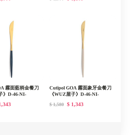
歐
丹麥Dansk
日本柳宗理
韓國 NEOFLAM
義大利Sambonet
英國Royal Doulton
招財揪吉
洪易大師
 GOA 霧面藍柄金餐刀
Cutipol GOA 霧面象牙金餐刀
D-46-NI-
《WUZ屋子》D-46-NI-
丹麥 Boyhood
GB
GO03IVGB
1,343
$ 1,343
$ 1,580
美國Green Tree Products
日本桃雪