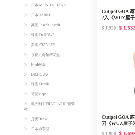
日本 MEISTER HAND
Cutipol GO
日本HARIO
2入《WUZ屋子》D
GO36IVGB-2P
英國 Joseph Joseph
$ 1,63
$ 1,920
韓國 Dr.HOWS
美國 STANLEY
京都六角館櫻花堂
Keith純鈦
DR.HOWS
韓國 Damda
荷蘭Mepal
義大利 L’ERBOLARIO 蕾莉
歐
Cutipol GO
丹麥Dansk
刀《WUZ屋子》D
日本柳宗理
GO03ROGB
$ 1,69
$ 1,990