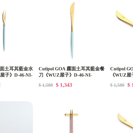
日本IRIS
輝葉
HYD
TWINBIRD
義大利SMEG
英國Sodastream
A 霧面土耳其藍金水
Cutipol GOA 霧面土耳其藍金餐
Cutipol
子》D-46-NI-
刀《WUZ屋子》D-46-NI-
《WUZ屋子》
OSTER
GO03TGB
GO03GRG
2
$ 1,343
$ 
$ 1,580
$ 1,580
日本NEABOT
日本SHARP夏普
TECO
AIWA愛華