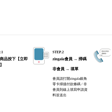
.1
STEP.2
商品按下【立即
zingala會員 → 掃碼
】
非會員 → 填單
會員請打開zingala銀角
零卡掃描付款條碼 / 非
會員則線上填寫申請資
料並送出