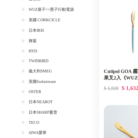
WUZ屋子>>墨子行動電源
美國 CORKCICLE
日本IRIS
輝葉
HYD
TWINBIRD
義大利SMEG
Cutipol GO
果叉2入《WUZ屋
英國Sodastream
GO36TGB-2P
$ 1,63
$ 1,920
OSTER
日本NEABOT
日本SHARP夏普
TECO
AIWA愛華