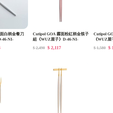
BALMUDA百慕達
ZOJIRUSHI 象印
FoodSaver
日本 TOYOTOMI
A 霧面白柄金餐刀
Cutipol GOA 霧面粉紅柄金筷子
Cutipo
6-NI-
組《WUZ屋子》D-46-NI-
《WUZ屋子》
日本Sengoku Aladdin千石阿拉丁
GO29PKGB
GO03PKG
3
$ 2,117
$ 
$ 2,490
$ 1,580
德國百靈
美食
居家選物