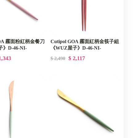
l GOA 霧面粉紅柄金餐刀
Cutipol GOA 霧面紅柄金筷子組
D-46-NI-
《WUZ屋子》D-46-NI-
B
GO29RGB
1,343
$ 2,117
$ 2,490
貓山王榴槤
日本KINTO
BON TON TOYS
山霧｜香氛機
MIYAWO宫尾