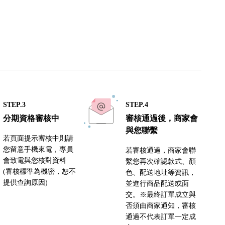
STEP.3
STEP.4
分期資格審核中
審核通過後，商家會
與您聯繫
若頁面提示審核中則請
您留意手機來電，專員
若審核通過，商家會聯
會致電與您核對資料
繫您再次確認款式、顏
(審核標準為機密，恕不
色、配送地址等資訊，
提供查詢原因)
並進行商品配送或面
交。※最終訂單成立與
否須由商家通知，審核
通過不代表訂單一定成