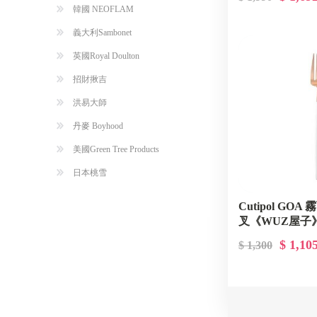
韓國 NEOFLAM
義大利Sambonet
英國Royal Doulton
招財揪吉
洪易大師
丹麥 Boyhood
美國Green Tree Products
日本桃雪
Cutipol GO
叉《WUZ屋子》D
GO04WROGB
$ 1,10
$ 1,300