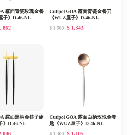
Cutipol
l GOA 霧面青瓷玫瑰金餐
Cutipol GOA 霧面青瓷金餐刀
日本 MEISTER HAND
子》D-46-NI-
《WUZ屋子》D-46-NI-
OGB
GO03CEGB
日本HARIO
1,862
$ 1,343
$ 1,580
英國 Joseph Joseph
韓國 Dr.HOWS
美國 STANLEY
京都六角館櫻花堂
Keith純鈦
DR.HOWS
韓國 Damda
l GOA 霧面黑柄金筷子組
Cutipol GOA 霧面白柄玫瑰金餐
荷蘭Mepal
D-46-NI-
匙《WUZ屋子》D-46-NI-
GO05WROGB
義大利 L’ERBOLARIO 蕾莉
2,006
$ 1,105
$ 1,300