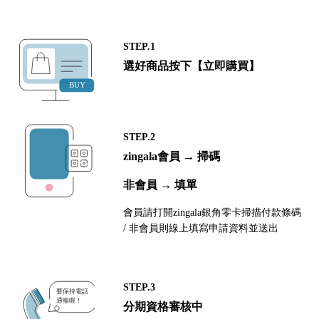
STEP.1
選好商品按下【立即購買】
STEP.2
zingala會員 → 掃碼
非會員 → 填單
會員請打開zingala銀角零卡掃描付款條碼
/ 非會員則線上填寫申請資料並送出
STEP.3
分期資格審核中