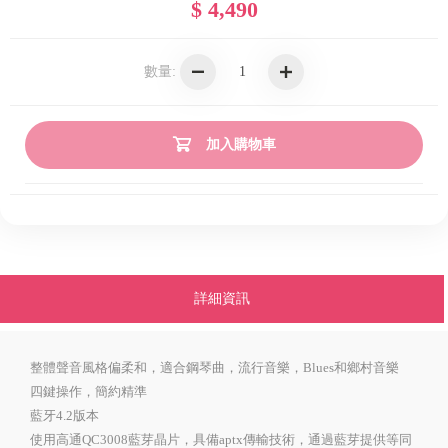
$ 4,490
數量:
加入購物車
詳細資訊
整體聲音風格偏柔和，適合鋼琴曲，流行音樂，Blues和鄉村音樂
四鍵操作，簡約精準
藍牙4.2版本
使用高通QC3008藍芽晶片，具備aptx傳輸技術，通過藍芽提供等同