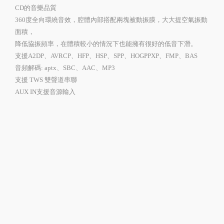
CD的音樂品質
360度全向環繞音效，腔體內部搭配兩塊被動振膜，大大提空氣振動
面積，
降低協振頻率，在體積較小的情況下也能擁有很好的低音下潛。
支援A2DP、AVRCP、HFP、HSP、SPP、HOGPPXP、FMP、BAS
音頻解碼: aptx、SBC、AAC、MP3
支援 TWS 雙聲道串聯
AUX IN支援音源輸入