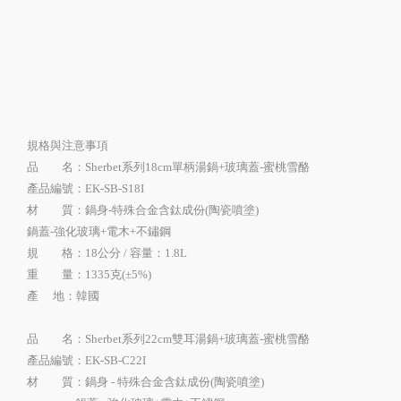
規格與注意事項
品 名：Sherbet系列18cm單柄湯鍋+玻璃蓋-蜜桃雪酪
產品編號：EK-SB-S18I
材 質：鍋身-特殊合金含鈦成份(陶瓷噴塗)
鍋蓋-強化玻璃+電木+不鏽鋼
規 格：18公分 / 容量：1.8L
重 量：1335克(±5%)
產 地：韓國
品 名：Sherbet系列22cm雙耳湯鍋+玻璃蓋-蜜桃雪酪
產品編號：EK-SB-C22I
材 質：鍋身 - 特殊合金含鈦成份(陶瓷噴塗)