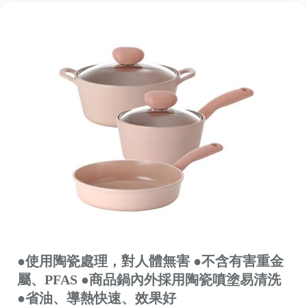
●使用陶瓷處理，對人體無害 ●不含有害重金
屬、PFAS ●商品鍋內外採用陶瓷噴塗易清洗
●省油、導熱快速、效果好