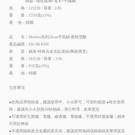
鍋蓋 - 強化玻璃+電木+不鏽鋼
規 格：22公分 / 容量 : 2.8L
重 量：1550克(±5%)
產 地：韓國
品 名：Sherbet系列26cm平底鍋-蜜桃雪酪
產品編號：EK-SB-F26I
材 質：鍋身-特殊合金含鈦成份(陶瓷噴塗)
規 格：26公分 / 容量：2.6L
重 量：935克(±5%)
產 地：韓國
注意事項
●此商品導熱快速，建議使用中、小火即可，可節約能源 ●每次使用
時，建議先小火預熱30秒熱鍋，再行料理，效果更佳
●可適用於瓦斯爐、電爐、鹵素爐、電磁爐，不適用於微波爐；鍋身
可用於烤箱
●不適用鐵刷及含金屬的菜瓜布，建議使用海綿或精緻鍋具專用菜瓜