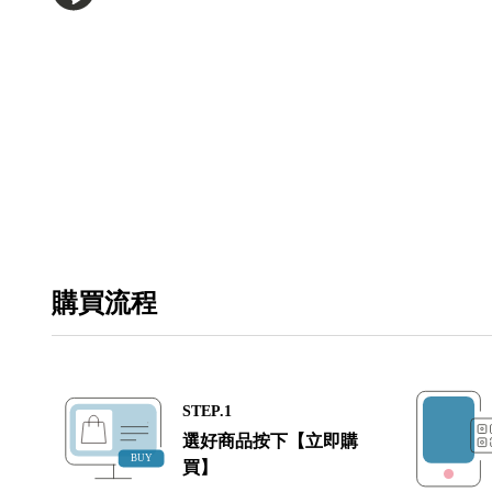
購買流程
STEP.1
選好商品按下【立即購
買】