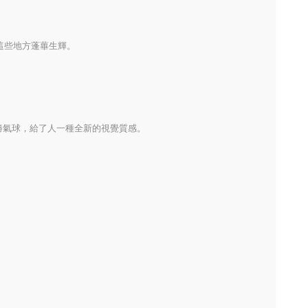
Cutipol
日本 MEISTER HAND
。
得這些地方蓬蓽生輝。
日本HARIO
英國 Joseph Joseph
韓國 Dr.HOWS
勝氣球，給了人一種全新的視覺質感。
美國 STANLEY
京都六角館櫻花堂
Keith純鈦
DR.HOWS
韓國 Damda
荷蘭Mepal
義大利 L’ERBOLARIO 蕾莉