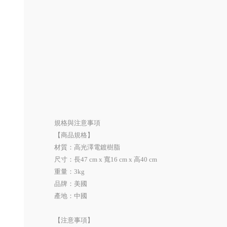
規格與注意事項
【商品規格】
材質：高光澤電鍍樹脂
尺寸：長47 cm x 寬16 cm x 高40 cm
重量：3kg
品牌：美國
產地：中國
【注意事項】