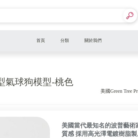
首頁
分類
關於我們
Dyson
KINYO
s 特大型氣球狗模型-桃色
Tefal
美國Green Tree
decopop
巴慕斯
WUZ屋子>>墨子行動電源
美國當代最知名的波普藝術
質感 採用高光澤電鍍樹脂製
美國 CORKCICLE