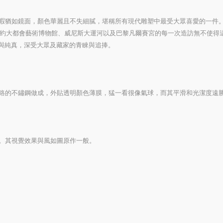
暇猶如鏡面，顏色華麗且不失細膩，堪稱所有現代雕塑中最受大眾喜愛的一件
壯觀外形，其對紐約大都會藝術博物館、威尼斯大運河以及巴黎凡爾賽宮的每一次造訪無不使
望與純真，深受大眾及藏家的青睞與追捧。
鉻的不鏽鋼做成，外貼透明顏色薄膜，猛一看很像氣球，而其平滑和光潔度遠
。其視覺效果與風如圖原作一般。