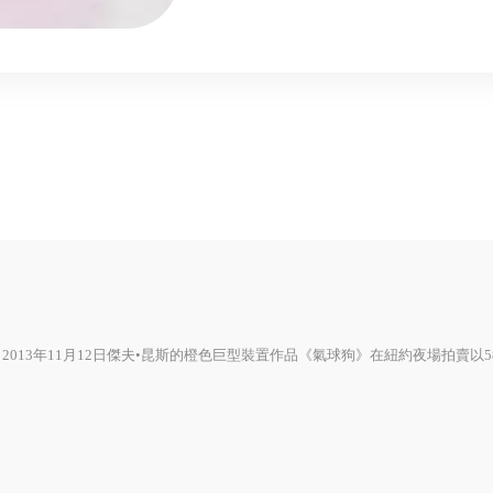
BALMUDA百慕達
ZOJIRUSHI 象印
FoodSaver
日本 TOYOTOMI
日本Sengoku Aladdin千石阿拉丁
德國百靈
美食
居家選物
013年11月12日傑夫•昆斯的橙色巨型裝置作品《氣球狗》在紐約夜場拍賣以5