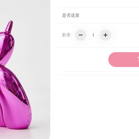
日本IRIS
是否送貨
輝葉
HYD
數量:
TWINBIRD
義大利SMEG
英國Sodastream
OSTER
日本NEABOT
日本SHARP夏普
TECO
AIWA愛華