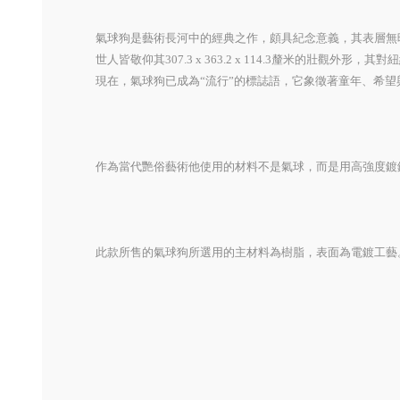
氣球狗是藝術長河中的經典之作，頗具紀念意義，其表層無
世人皆敬仰其307.3 x 363.2 x 114.3釐米的
現在，氣球狗已成為“流行”的標誌語，它象徵著童年、希
作為當代艷俗藝術他使用的材料不是氣球，而是用高強度鍍
此款所售的氣球狗所選用的主材料為樹脂，表面為電鍍工藝