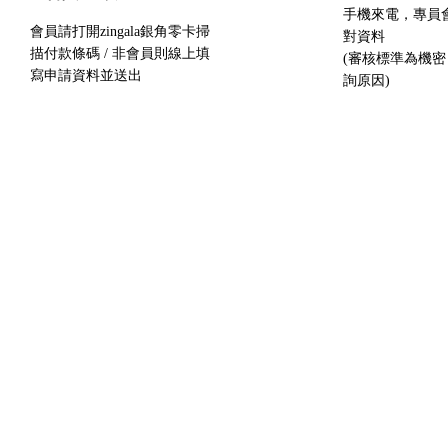
手機來電，專員
會員請打開zingala銀角零卡掃
對資料
描付款條碼 / 非會員則線上填
(審核標準為機
寫申請資料並送出
詢原因)