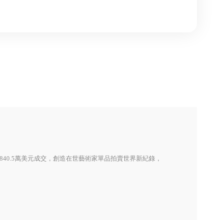
貓山王榴槤
日本KINTO
840.5萬美元成交，創造在世藝術家單品拍賣世界新紀錄，
BON TON TOYS
山霧｜香氛機
MIYAWO宫尾