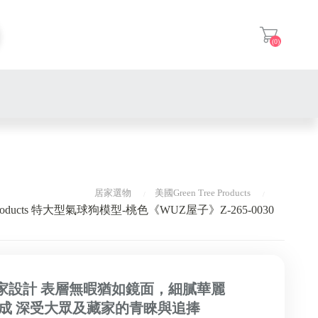
(0)
登入
居家選物
美國Green Tree Products
 Products 特大型氣球狗模型-桃色《WUZ屋子》Z-265-0030
家設計 表層無暇猶如鏡面，細膩華麗
成 深受大眾及藏家的青睞與追捧