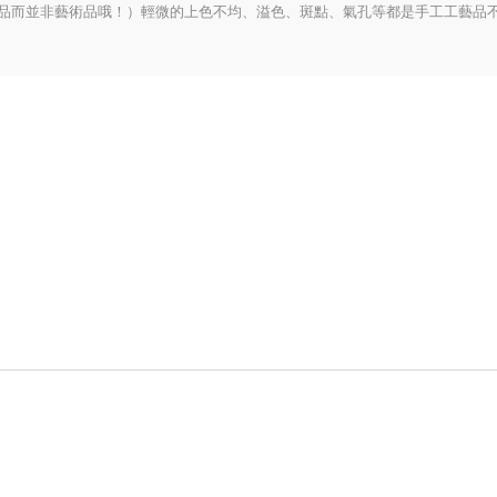
品而並非藝術品哦！）輕微的上色不均、溢色、斑點、氣孔等都是手工工藝品