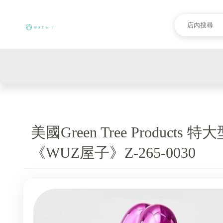
美國Green Tree Product
《WUZ屋子》Z-265-0030