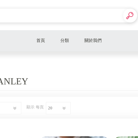
首頁
分類
關於我們
Dyson
KINYO
ANLEY
Tefal
decopop
顯示
每頁
巴慕斯
WUZ屋子>>墨子行動電源
美國 CORKCICLE