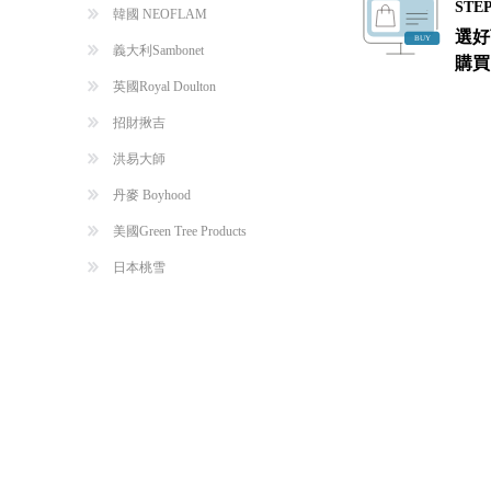
STEP
韓國 NEOFLAM
選好
義大利Sambonet
購買
英國Royal Doulton
招財揪吉
洪易大師
丹麥 Boyhood
美國Green Tree Products
日本桃雪