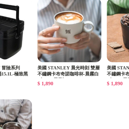
日本IRIS
輝葉
HYD
TWINBIRD
義大利SMEG
英國Sodastream
Y 冒險系列
美國 STANLEY 晨光時刻 雙層
美國 STA
桶15.1L-極致黑
不鏽鋼卡布奇諾咖啡杯-晨霧白
不鏽鋼卡布
OSTER
55-ST-10-
《WUZ屋子》Z-355-ST-10-
《WUZ屋子》
$ 1,890
$ 1,890
11015-015
11015-016
日本NEABOT
日本SHARP夏普
TECO
AIWA愛華