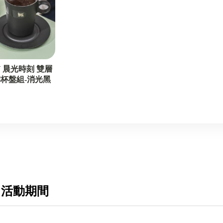
BALMUDA百慕達
ZOJIRUSHI 象印
FoodSaver
日本 TOYOTOMI
Y 晨光時刻 雙層
杯盤組-消光黑
日本Sengoku Aladdin千石阿拉丁
55-ST-10-
德國百靈
美食
居家選物
 活動期間