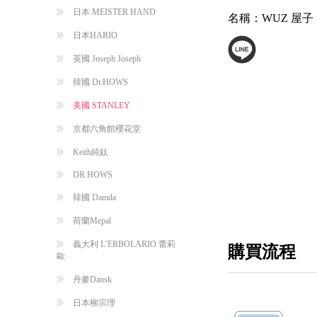
日本 MEISTER HAND
名稱：
WUZ 屋子
日本HARIO
英國 Joseph Joseph
韓國 Dr.HOWS
美國 STANLEY
京都六角館櫻花堂
Keith純鈦
DR.HOWS
韓國 Damda
荷蘭Mepal
義大利 L’ERBOLARIO 蕾莉
購買流程
歐
丹麥Dansk
日本柳宗理