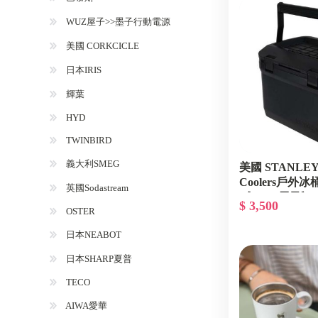
WUZ屋子>>墨子行動電源
美國 CORKCICLE
日本IRIS
輝葉
HYD
TWINBIRD
義大利SMEG
美國 STANLE
Coolers戶外冰
英國Sodastream
《WUZ屋子》Z-3
$ 3,500
01623-200
OSTER
日本NEABOT
日本SHARP夏普
TECO
AIWA愛華