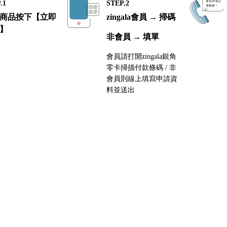
.1
STEP.2
商品按下【立即
zingala會員 → 掃碼
】
非會員 → 填單
會員請打開zingala銀角
零卡掃描付款條碼 / 非
會員則線上填寫申請資
料並送出