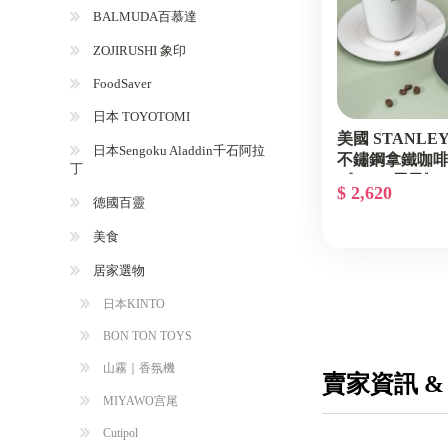
BALMUDA百慕達
ZOJIRUSHI 象印
FoodSaver
日本 TOYOTOMI
美國 STANLE
日本Sengoku Aladdin千石阿拉
不鏽鋼拿鐵咖啡
丁
《WUZ屋子》Z-3
$ 2,620
10840-016
德國百靈
美食
居家選物
日本KINTO
BON TON TOYS
山霧｜香氛機
賣家資訊 &
MIYAWO宫尾
Cutipol