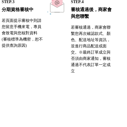
STEP.3
STEP.4
歐
分期資格審核中
審核通過後，商家會
丹麥Dansk
與您聯繫
若頁面提示審核中則請
日本柳宗理
您留意手機來電，專員
若審核通過，商家會聯
會致電與您核對資料
繫您再次確認款式、顏
韓國 NEOFLAM
(審核標準為機密，恕不
色、配送地址等資訊，
提供查詢原因)
並進行商品配送或面
義大利Sambonet
交。※最終訂單成立與
否須由商家通知，審核
英國Royal Doulton
通過不代表訂單一定成
招財揪吉
立
洪易大師
丹麥 Boyhood
美國Green Tree Products
日本桃雪