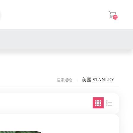
(0)
登入
美國 STANLEY
居家選物