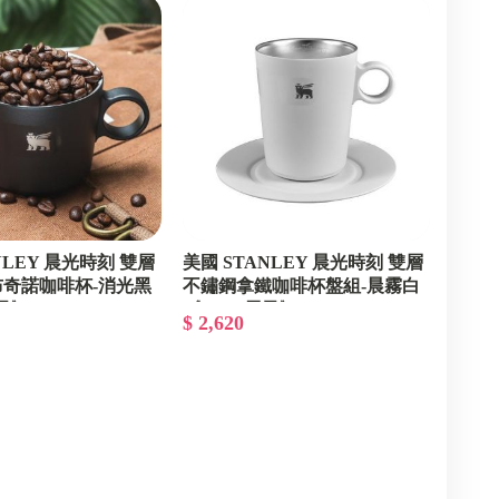
NLEY 晨光時刻 雙層
美國 STANLEY 晨光時刻 雙層
奇諾咖啡杯-消光黑
不鏽鋼拿鐵咖啡杯盤組-晨霧白
Z-355-ST-10-
《WUZ屋子》Z-355-ST-10-
$ 2,620
10840-015