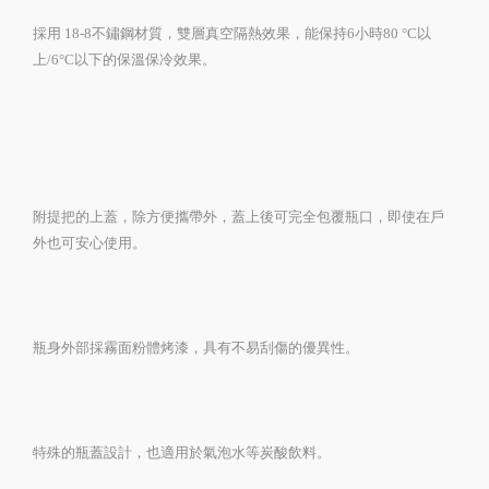
採用 18-8不鏽鋼材質，雙層真空隔熱效果，能保持6小時80 °C以
上/6°C以下的保溫保冷效果。
附提把的上蓋，除方便攜帶外，蓋上後可完全包覆瓶口，即使在戶
外也可安心使用。
瓶身外部採霧面粉體烤漆，具有不易刮傷的優異性。
特殊的瓶蓋設計，也適用於氣泡水等炭酸飲料。