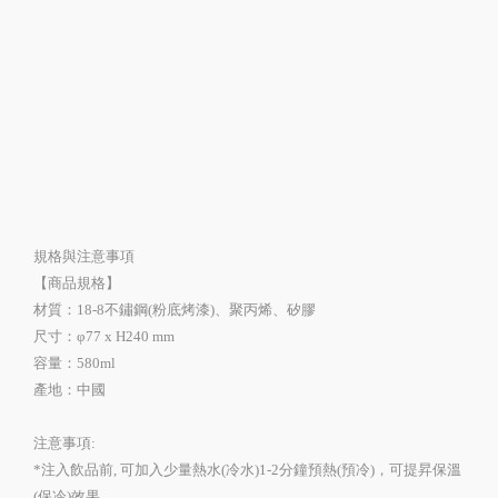
規格與注意事項
【商品規格】
材質：18-8不鏽鋼(粉底烤漆)、聚丙烯、矽膠
尺寸：φ77 x H240 mm
容量：580ml
產地：中國
注意事項:
*注入飲品前, 可加入少量熱水(冷水)1-2分鐘預熱(預冷)，可提昇保溫
(保冷)效果