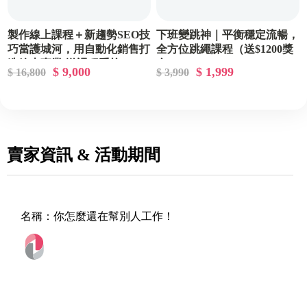
製作線上課程＋新趨勢SEO技
下班變跳神｜平衡穩定流暢，
巧當護城河，用自動化銷售打
全方位跳繩課程（送$1200獎
造線上事業(送課程系統)
金）
$ 9,000
$ 1,999
$ 16,800
$ 3,990
賣家資訊 & 活動期間
名稱：
你怎麼還在幫別人工作！