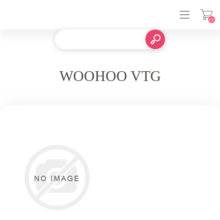
(0)
登入
WOOHOO VTG