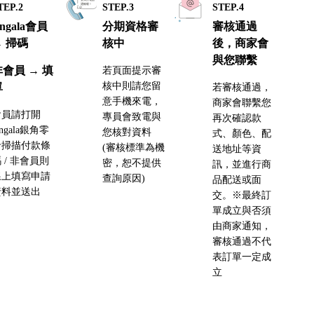
TEP.2
STEP.3
STEP.4
ingala會員
分期資格審
審核通過
→ 掃碼
核中
後，商家會
與您聯繫
非會員 → 填
若頁面提示審
核中則請您留
單
若審核通過，
意手機來電，
商家會聯繫您
會員請打開
專員會致電與
再次確認款
ingala銀角零
您核對資料
式、顏色、配
卡掃描付款條
(審核標準為機
送地址等資
 / 非會員則
密，恕不提供
訊，並進行商
線上填寫申請
查詢原因)
品配送或面
資料並送出
交。※最終訂
單成立與否須
由商家通知，
審核通過不代
表訂單一定成
立