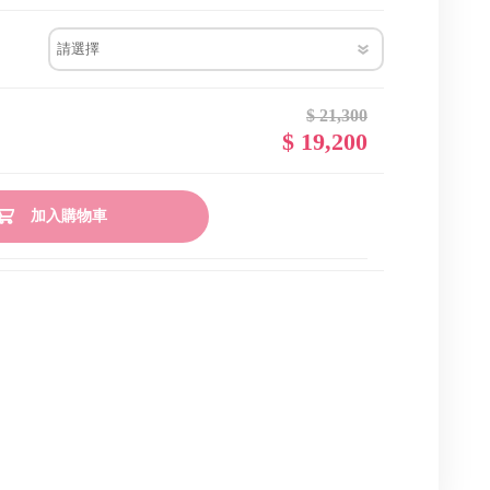
Pooh 小熊維尼
The Little Mermaid 小美人
$ 21,300
$ 19,200
Beauty&Thebeast 美女與野
加入購物車
Cinderella 仙杜瑞拉
Sleeping Beauty 睡美人
Snow White 白雪公主
Frozen 冰雪奇緣
Tangled 魔髮奇緣
Aladdin 阿拉丁