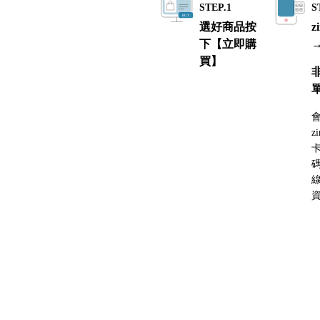
STEP.1
S
選好商品按
z
下【立即購
買】
z
碼