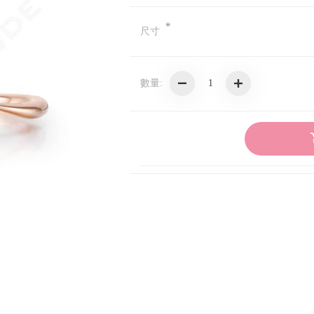
妮
*
尺寸
魚
數量:
獸