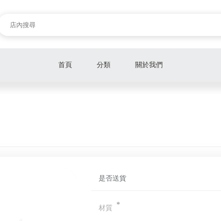
首頁
分類
關於我們
鑽戒
對戒
線戒
項鍊
是否送貨
耳環
手鍊
*
材質
Disney 迪士尼系列