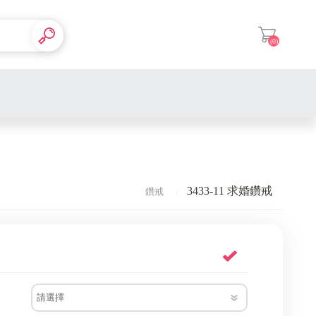
(0)
登入
主鑽10分
主鑽20分
女戒
3433-11 求婚鑽戒
鑽戒
主鑽30分
男戒
Mickey & Minnie 米奇&米