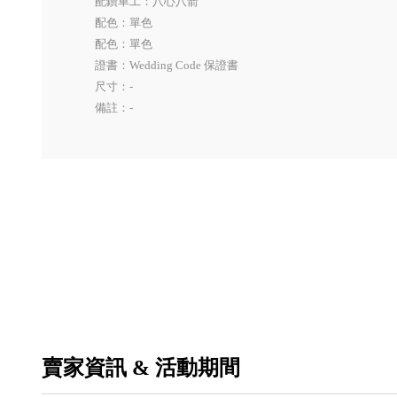
配鑽車工：八心八箭
配色：單色
配色：單色
證書：Wedding Code 保證書
尺寸：-
備註：-
賣家資訊 & 活動期間