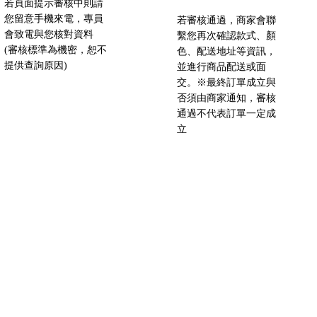
若頁面提示審核中則請
您留意手機來電，專員
若審核通過，商家會聯
會致電與您核對資料
繫您再次確認款式、顏
(審核標準為機密，恕不
色、配送地址等資訊，
提供查詢原因)
並進行商品配送或面
交。※最終訂單成立與
否須由商家通知，審核
通過不代表訂單一定成
立