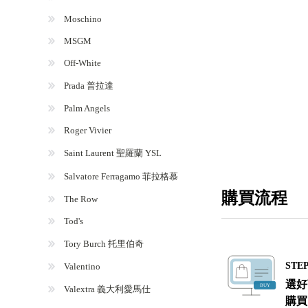
Moschino
MSGM
Off-White
Prada 普拉達
Palm Angels
Roger Vivier
Saint Laurent 聖羅蘭 YSL
Salvatore Ferragamo 菲拉格慕
購買流程
The Row
Tod's
Tory Burch 托里伯奇
STEP
Valentino
選好
Valextra 義大利愛馬仕
購買