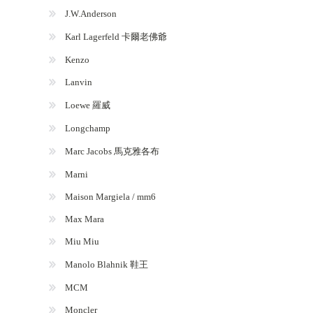
J.W.Anderson
Karl Lagerfeld 卡爾老佛爺
Kenzo
Lanvin
Loewe 羅威
Longchamp
Marc Jacobs 馬克雅各布
Marni
Maison Margiela / mm6
Max Mara
Miu Miu
Manolo Blahnik 鞋王
MCM
Moncler