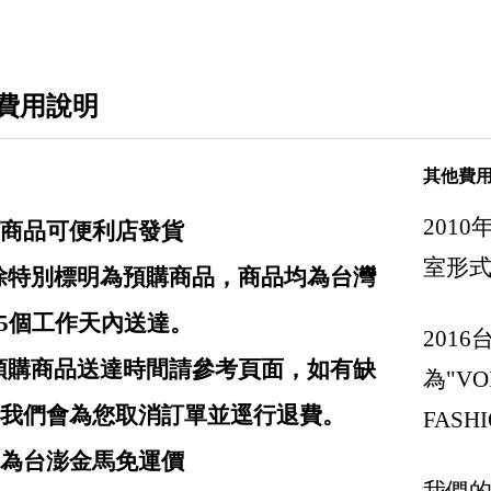
Chloe 蔻依
Comme des Garcons X Play 川久保玲
費用說明
Chanel 香奈兒
Dior 迪奧
其他費
Diesel
201
商品可便利店發貨
Delvaux 比利時國寶品牌
室形
: 除特別標明為預購商品，商品均為台灣
Designinverso 義大利果凍包
-5個工作天內送達。
Dsquared2
201
: 預購商品送達時間請參考頁面，如有缺
Emporio Armani / EA7
為"VOI
Fendi 芬迪
我們會為您取消訂單並逕行退費。
FASHI
Ganni 丹麥女裝
均為台澎金馬免運價