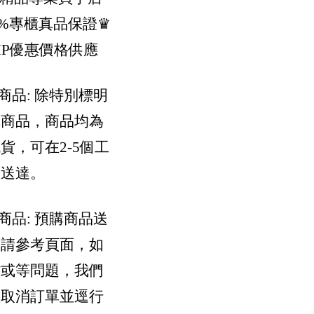
0%專櫃真品保證
♛
IP優惠價格供應
貨商品: 除特別標明
購商品，商品均為
貨，可在2-5個工
內送達。
購商品: 預購商品送
間請參考頁面，如
貨或等問題，我們
您取消訂單並逕行