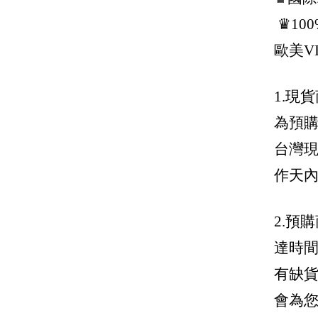
Jimmy Choo 周仰傑
♛10
Joshua Sanders
歐美V
J.W.Anderson
1.現
Karl Lagerfeld 卡爾老佛爺
為預
Kenzo
台灣現
Lanvin
作天
Loewe 羅威
Longchamp
2.預
Marc Jacobs 馬克雅各布
達時
Marni
有缺
Maison Margiela / mm6
會為
Max Mara