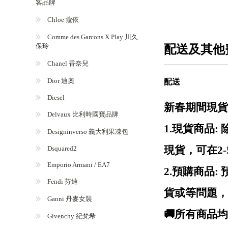
客品牌
Chloe 蔻依
Comme des Garcons X Play 川久
保玲
配送及其他
Chanel 香奈兒
Dior 迪奧
配送
Diesel
新春期間現貨
Delvaux 比利時國寶品牌
1.現貨商品
Designinverso 義大利果凍包
現貨，可在2
Dsquared2
Emporio Armani / EA7
2.預購商品
Fendi 芬迪
貨或等問題，
Ganni 丹麥女裝
🚚所有商品
Givenchy 紀梵希