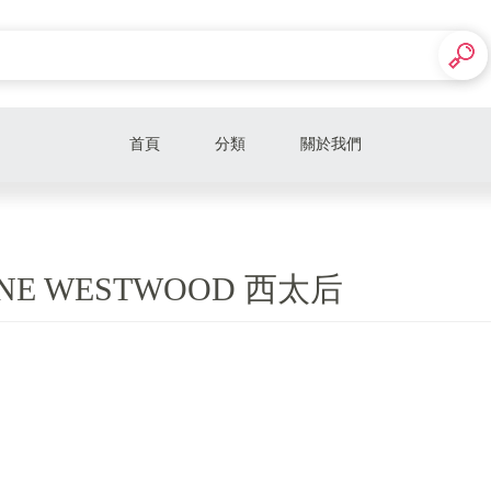
首頁
分類
關於我們
折扣男裝
折扣女鞋
NNE WESTWOOD 西太后
折扣女裝
男女款精品皮夾
Alexander McQueen 麥昆
Alessandra Rich
Alaia