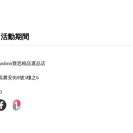
Alexander Wang 亞力山大王
Amiri
Anay Hindmarch
 活動期間
Balenciaga 巴黎世家
Bally
P Fashion寶思精品選品店
Balmain 巴爾曼
區農安街8號3樓之6
Bottega Veneta BV 寶緹嘉
Burberry 博伯利
0
Bvlgari 寶格麗
Celine
Chiara Ferragni 義大利時尚部落客品牌