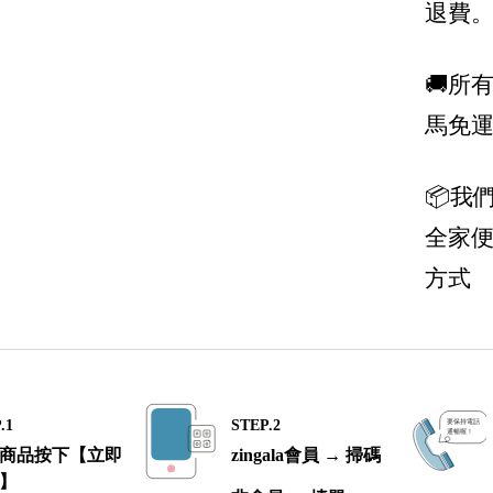
退費
Miu Miu
🚚所
Manolo Blahnik 鞋王
馬免
MCM
Moncler
📦我
Moschino
全家
MSGM
方式
Off-White
Prada 普拉達
Palm Angels
Roger Vivier
.1
STEP.2
商品按下【立即
zingala會員 → 掃碼
Saint Laurent 聖羅蘭 YSL
】