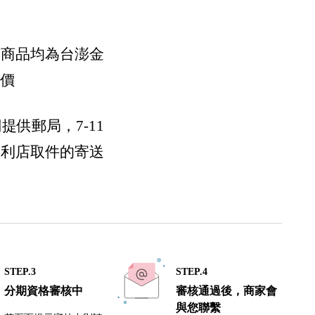
。
有商品均為台澎金
運價
們提供郵局，7-11
便利店取件的寄送
STEP.3
STEP.4
分期資格審核中
審核通過後，商家會
與您聯繫