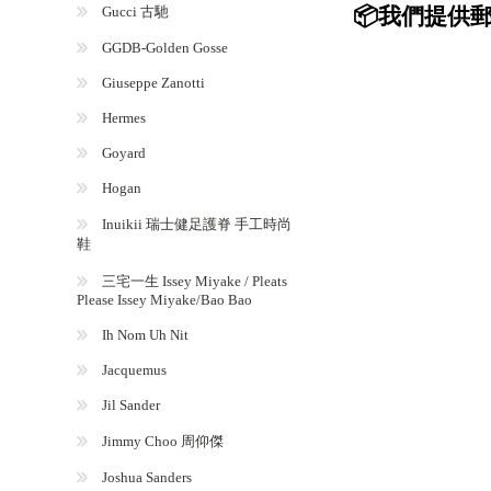
Gucci 古馳
📦我們提供郵
GGDB-Golden Gosse
Giuseppe Zanotti
Hermes
Goyard
Hogan
Inuikii 瑞士健足護脊 手工時尚
鞋
三宅一生 Issey Miyake / Pleats
Please Issey Miyake/Bao Bao
Ih Nom Uh Nit
Jacquemus
Jil Sander
Jimmy Choo 周仰傑
Joshua Sanders