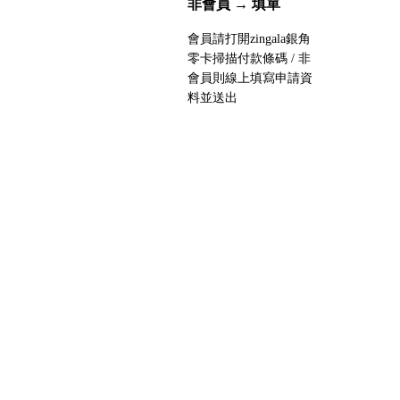
非會員 → 填單
Salvatore Ferragamo 菲拉格慕
會員請打開zingala銀角
The Row
零卡掃描付款條碼 / 非
會員則線上填寫申請資
Tod's
料並送出
Tory Burch 托里伯奇
Valentino
Valextra 義大利愛馬仕
Versace 凡賽斯
Vivienne Westwood 西太后