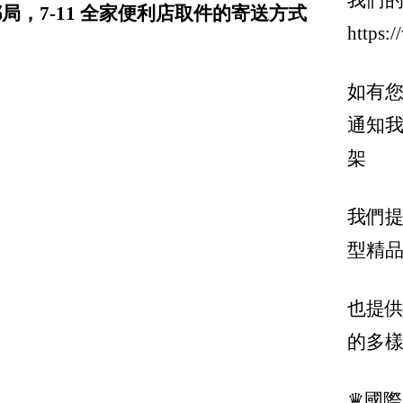
我們
Givenchy 紀梵希
局，7-11 全家便利店取件的寄送方式
https:
Gucci 古馳
GGDB-Golden Gosse
如有您
Giuseppe Zanotti
通知
Hermes
架
Goyard
Hogan
我們提
型精品
Inuikii 瑞士健足護脊 手工時尚鞋
三宅一生 Issey Miyake / Pleats Please Isse
也提
Ih Nom Uh Nit
的多
Jacquemus
Jil Sander
♛國