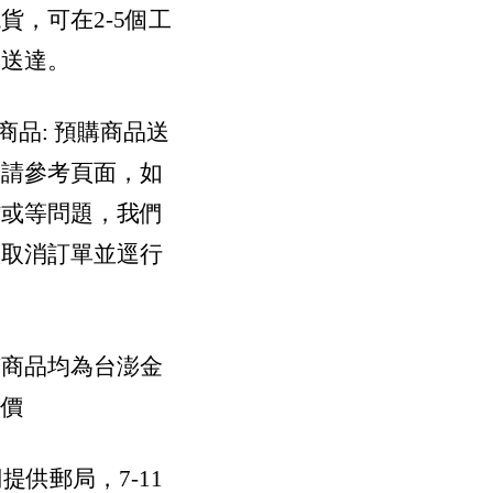
貨，可在2-5個工
內送達。
購商品: 預購商品送
間請參考頁面，如
貨或等問題，我們
您取消訂單並逕行
。
有商品均為台澎金
運價
們提供郵局，7-11