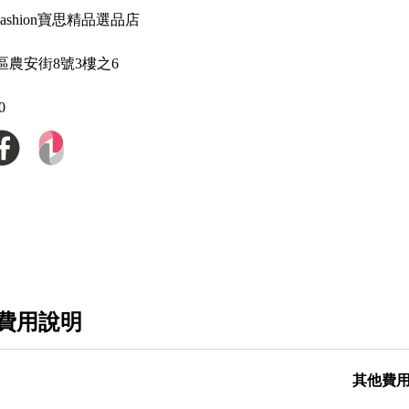
Givenchy 紀梵希
P Fashion寶思精品選品店
Gucci 古馳
區農安街8號3樓之6
GGDB-Golden Gosse
0
Giuseppe Zanotti
Hermes
Goyard
Hogan
Inuikii 瑞士健足護脊 手工時尚鞋
三宅一生 Issey Miyake / Pleats Please Isse
費用說明
Ih Nom Uh Nit
Jacquemus
其他費
Jil Sander