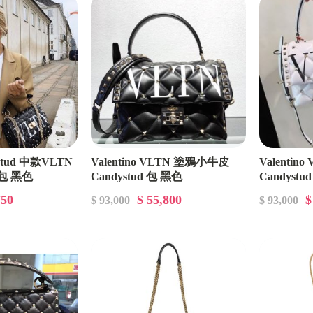
Alexander Wang 亞力山大王
Amiri
Anay Hindmarch
Balenciaga 巴黎世家
Bally
Balmain 巴爾曼
ckstud 中款VLTN
Valentino VLTN 塗鴉小牛皮
Valenti
用包 黑色
Candystud 包 黑色
Candystu
Bottega Veneta BV 寶緹嘉
750
$ 55,800
$
$ 93,000
$ 93,000
Burberry 博伯利
Bvlgari 寶格麗
Celine
Chiara Ferragni 義大利時尚部落客品牌