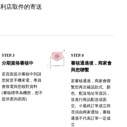
便利店取件的寄送
STEP.3
STEP.4
分期資格審核中
審核通過後，商家會
與您聯繫
若頁面提示審核中則請
您留意手機來電，專員
若審核通過，商家會聯
會致電與您核對資料
繫您再次確認款式、顏
(審核標準為機密，恕不
色、配送地址等資訊，
提供查詢原因)
並進行商品配送或面
交。※最終訂單成立與
否須由商家通知，審核
通過不代表訂單一定成
立