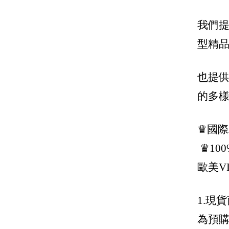
Miu Miu
我們提
Manolo Blahnik 鞋王
型精品
MCM
也提
Moncler
的多
Moschino
MSGM
♛國
Off-White
♛10
Prada 普拉達
歐美V
Palm Angels
Roger Vivier
1.現
Saint Laurent 聖羅蘭 YSL
為預