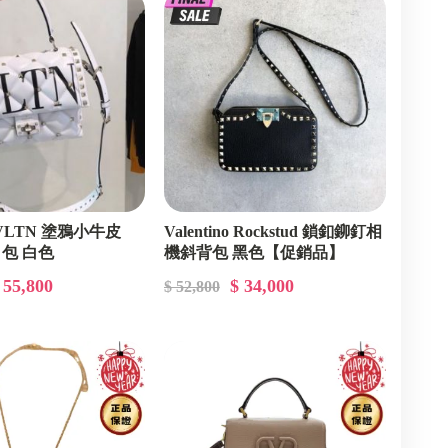
no VLTN 塗鴉小牛皮
Valentino Rockstud 鎖釦鉚釘相
d 包 白色
機斜背包 黑色【促銷品】
 55,800
$ 34,000
$ 52,800