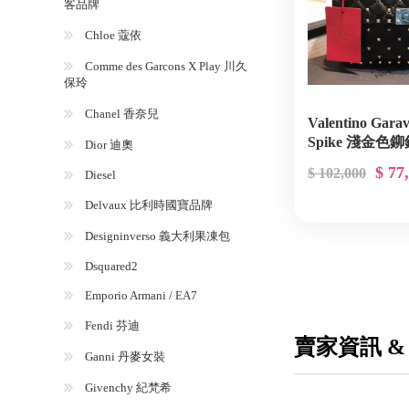
客品牌
Chloe 蔻依
Comme des Garcons X Play 川久
保玲
Chanel 香奈兒
Valentino Ga
Spike 淺金色
Dior 迪奧
$ 77
$ 102,000
Diesel
Delvaux 比利時國寶品牌
Designinverso 義大利果凍包
Dsquared2
Emporio Armani / EA7
Fendi 芬迪
賣家資訊 &
Ganni 丹麥女裝
Givenchy 紀梵希