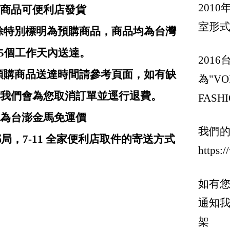
201
商品可便利店發貨
Jimmy Choo 周仰傑
室形
: 除特別標明為預購商品，商品均為台灣
Joshua Sanders
J.W.Anderson
-5個工作天內送達。
201
Karl Lagerfeld 卡爾老佛爺
: 預購商品送達時間請參考頁面，如有缺
為"VOI
Kenzo
我們會為您取消訂單並逕行退費。
FASHI
Lanvin
均為台澎金馬免運價
我們
Loewe 羅威
局，7-11 全家便利店取件的寄送方式
https:
Longchamp
Marc Jacobs 馬克雅各布
如有您
Marni
通知
Maison Margiela / mm6
架
Max Mara