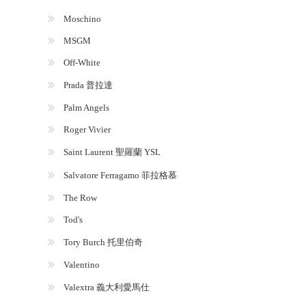
Moschino
MSGM
Off-White
Prada 普拉達
Palm Angels
Roger Vivier
Saint Laurent 聖羅蘭 YSL
Salvatore Ferragamo 菲拉格慕
The Row
Tod's
Tory Burch 托里伯奇
Valentino
Valextra 義大利愛馬仕