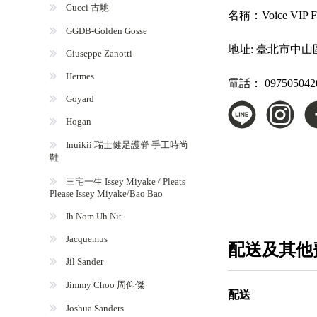
Gucci 古馳
名稱：
Voice VI
GGDB-Golden Gosse
地址:
臺北市中山
Giuseppe Zanotti
Hermes
電話：
097505042
Goyard
Hogan
Inuikii 瑞士健足護脊 手工時尚
鞋
三宅一生 Issey Miyake / Pleats
Please Issey Miyake/Bao Bao
Ih Nom Uh Nit
Jacquemus
配送及其他
Jil Sander
Jimmy Choo 周仰傑
配送
Joshua Sanders