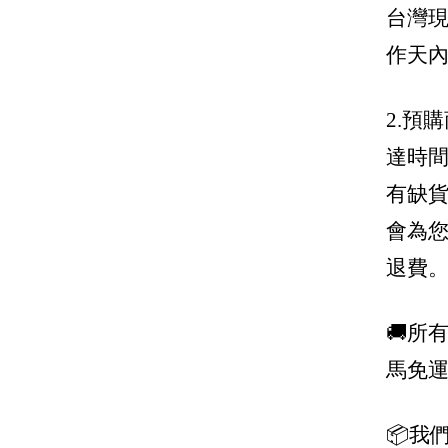
Salvatore Ferragamo 菲拉格慕
台灣現
作天
The Row
Tod's
2.預
Tory Burch 托里伯奇
達時
Valentino
有缺
Valextra 義大利愛馬仕
會為
Versace 凡賽斯
退費
Vivienne Westwood 西太后
🚚所
馬免
📦我