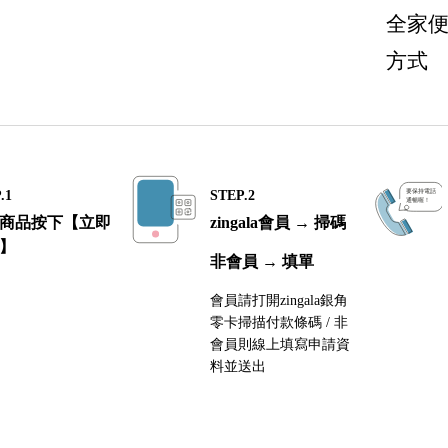
全家
方式
.1
STEP.2
商品按下【立即
zingala會員 → 掃碼
】
非會員 → 填單
會員請打開zingala銀角
零卡掃描付款條碼 / 非
會員則線上填寫申請資
料並送出