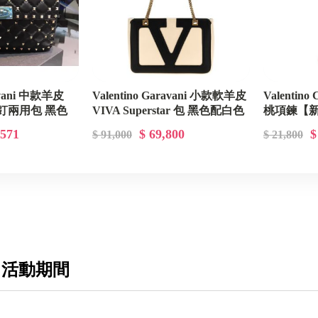
Chloe 蔻依
Comme des Garcons X Play 川久保玲
Chanel 香奈兒
ravani 中款羊皮
Valentino Garavani 小款軟羊皮
Valentin
Dior 迪奧
鉚釘兩用包 黑色
VIVA Superstar 包 黑色配白色
桃項鍊【
Diesel
,571
$ 69,800
$
$ 91,000
$ 21,800
Delvaux 比利時國寶品牌
Designinverso 義大利果凍包
Dsquared2
Emporio Armani / EA7
Fendi 芬迪
 活動期間
Ganni 丹麥女裝