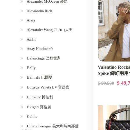
Alexander McQueen 麥昆
Alessandra Rich
Alaia
Alexander Wang 亞力山大王
Amiri
Anay Hindmarch
Balenciaga 巴黎世家
Valentino Ro
Bally
Spike 鉚釘兩
Balmain 巴爾曼
$ 49,
$ 99,500
Bottega Veneta BV 寶緹嘉
Burberry 博伯利
Bvlgari 寶格麗
Celine
Chiara Ferragni 義大利時尚部落