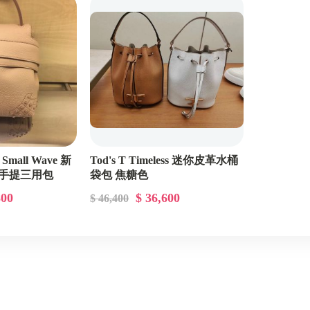
Alexander Wang 亞力山大王
Amiri
Anay Hindmarch
Balenciaga 巴黎世家
Bally
Balmain 巴爾曼
 Small Wave 新
Tod's T Timeless 迷你皮革水桶
/手提三用包
袋包 焦糖色
Bottega Veneta BV 寶緹嘉
800
$ 36,600
$ 46,400
Burberry 博伯利
Bvlgari 寶格麗
Celine
Chiara Ferragni 義大利時尚部落客品牌