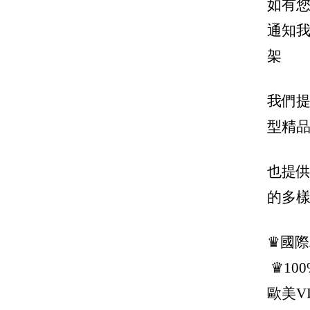
如有您
Jimmy Choo 周仰傑
通知
Joshua Sanders
架
J.W.Anderson
Karl Lagerfeld 卡爾老佛爺
我們提
Kenzo
型精品
Lanvin
也提
Loewe 羅威
的多
Longchamp
Marc Jacobs 馬克雅各布
♛國
Marni
♛10
Maison Margiela / mm6
歐美V
Max Mara