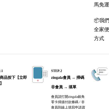
Salvatore Ferragamo 菲拉格慕
馬免
The Row
📦我
Tod's
全家
Tory Burch 托里伯奇
方式
Valentino
Valextra 義大利愛馬仕
Versace 凡賽斯
Vivienne Westwood 西太后
.1
STEP.2
商品按下【立即
zingala會員 → 掃碼
】
非會員 → 填單
會員請打開zingala銀角
零卡掃描付款條碼 / 非
會員則線上填寫申請資