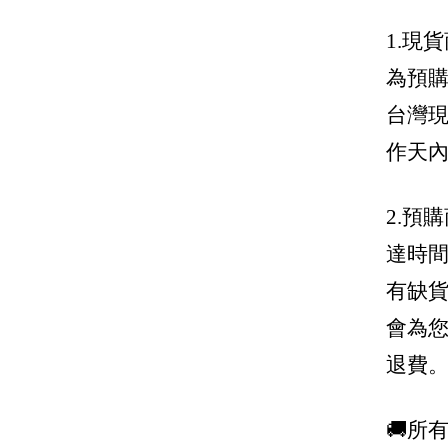
Miu Miu
1.現
為預
Manolo Blahnik 鞋王
台灣現
MCM
作天
Moncler
Moschino
2.預
MSGM
達時
Off-White
有缺
Prada 普拉達
會為
Palm Angels
退費
Roger Vivier
Saint Laurent 聖羅蘭 YSL
🚚所