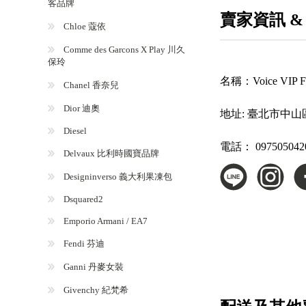
客品牌
賣家資訊 &
Chloe 蔻依
Comme des Garcons X Play 川久
保玲
名稱：
Voice VI
Chanel 香奈兒
Dior 迪奧
地址:
臺北市中山
Diesel
電話：
097505042
Delvaux 比利時國寶品牌
Designinverso 義大利果凍包
Dsquared2
Emporio Armani / EA7
Fendi 芬迪
Ganni 丹麥女裝
Givenchy 紀梵希