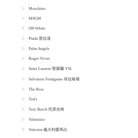
Moschino
MSGM
Off-White
Prada 普拉達
Palm Angels
Roger Vivier
Saint Laurent 聖羅蘭 YSL
Salvatore Ferragamo 菲拉格慕
The Row
Tod's
Tory Burch 托里伯奇
Valentino
Valextra 義大利愛馬仕