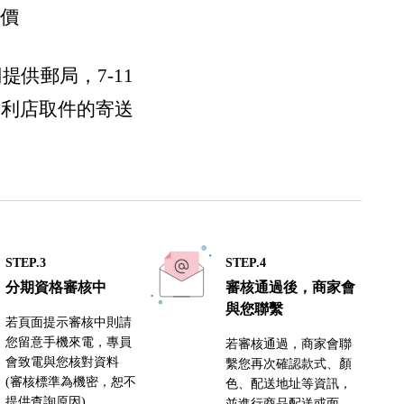
運價
們提供郵局，7-11
便利店取件的寄送
STEP.3
STEP.4
分期資格審核中
審核通過後，商家會
與您聯繫
若頁面提示審核中則請
您留意手機來電，專員
若審核通過，商家會聯
會致電與您核對資料
繫您再次確認款式、顏
(審核標準為機密，恕不
色、配送地址等資訊，
提供查詢原因)
並進行商品配送或面