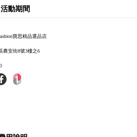
Chloe 蔻依
 活動期間
Comme des Garcons X Play 川久保玲
Chanel 香奈兒
P Fashion寶思精品選品店
Dior 迪奧
區農安街8號3樓之6
Diesel
0
Delvaux 比利時國寶品牌
Designinverso 義大利果凍包
Dsquared2
Emporio Armani / EA7
Fendi 芬迪
Ganni 丹麥女裝