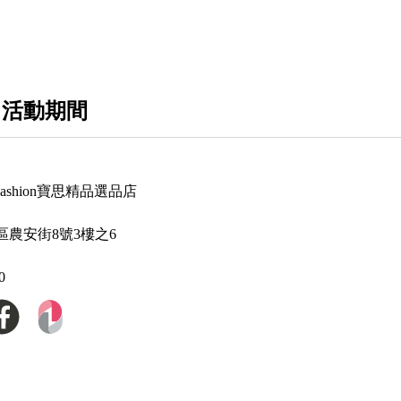
Alexander Wang 亞力山大王
Amiri
Anay Hindmarch
 活動期間
Balenciaga 巴黎世家
Bally
P Fashion寶思精品選品店
Balmain 巴爾曼
區農安街8號3樓之6
Bottega Veneta BV 寶緹嘉
Burberry 博伯利
0
Bvlgari 寶格麗
Celine
Chiara Ferragni 義大利時尚部落客品牌