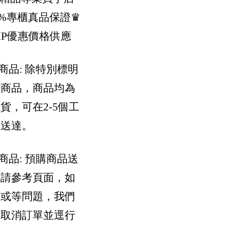
0%專櫃真品保證
♛
IP優惠價格供應
貨商品: 除特別標明
購商品，商品均為
貨，可在2-5個工
內送達。
購商品: 預購商品送
間請參考頁面，如
貨或等問題，我們
您取消訂單並逕行