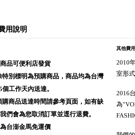
Chloe 蔻依
Comme des Garcons X Play 川久保玲
費用說明
Chanel 香奈兒
Dior 迪奧
其他費
Diesel
201
商品可便利店發貨
Delvaux 比利時國寶品牌
室形
: 除特別標明為預購商品，商品均為台灣
Designinverso 義大利果凍包
-5個工作天內送達。
Dsquared2
201
: 預購商品送達時間請參考頁面，如有缺
Emporio Armani / EA7
為"VOI
Fendi 芬迪
我們會為您取消訂單並逕行退費。
FASHI
Ganni 丹麥女裝
均為台澎金馬免運價