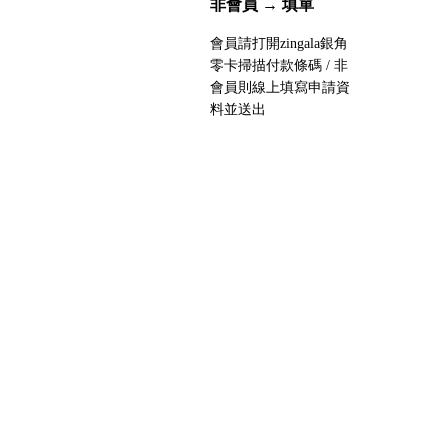
非會員 → 填單
Salvatore Ferragamo 菲拉格慕
會員請打開zingala銀角
The Row
零卡掃描付款條碼 / 非
會員則線上填寫申請資
Tod's
料並送出
Tory Burch 托里伯奇
Valentino
Valextra 義大利愛馬仕
Versace 凡賽斯
Vivienne Westwood 西太后