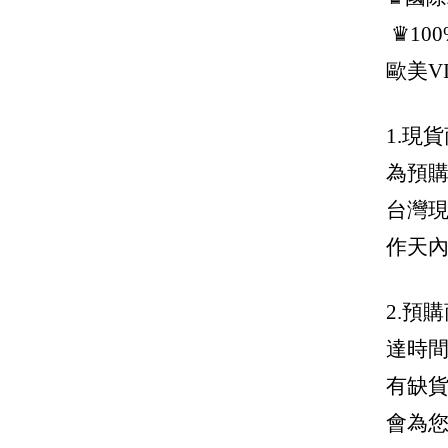
Jimmy Choo 周仰傑
♛10
Joshua Sanders
歐美V
J.W.Anderson
1.現
Karl Lagerfeld 卡爾老佛爺
為預
Kenzo
台灣現
Lanvin
作天
Loewe 羅威
Longchamp
2.預
Marc Jacobs 馬克雅各布
達時
Marni
有缺
Maison Margiela / mm6
會為
Max Mara