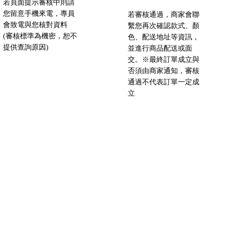
若頁面提示審核中則請
您留意手機來電，專員
若審核通過，商家會聯
會致電與您核對資料
繫您再次確認款式、顏
(審核標準為機密，恕不
色、配送地址等資訊，
提供查詢原因)
並進行商品配送或面
交。※最終訂單成立與
否須由商家通知，審核
通過不代表訂單一定成
立