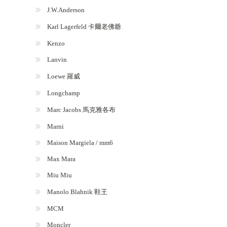
J.W.Anderson
Karl Lagerfeld 卡爾老佛爺
Kenzo
Lanvin
Loewe 羅威
Longchamp
Marc Jacobs 馬克雅各布
Marni
Maison Margiela / mm6
Max Mara
Miu Miu
Manolo Blahnik 鞋王
MCM
Moncler