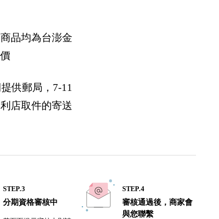
。
有商品均為台澎金
運價
們提供郵局，7-11
便利店取件的寄送
STEP.3
STEP.4
分期資格審核中
審核通過後，商家會
與您聯繫