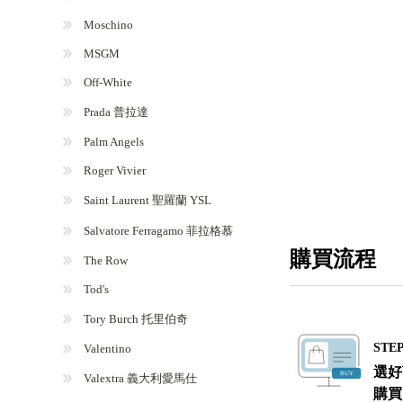
Moschino
MSGM
Off-White
Prada 普拉達
Palm Angels
Roger Vivier
Saint Laurent 聖羅蘭 YSL
Salvatore Ferragamo 菲拉格慕
購買流程
The Row
Tod's
Tory Burch 托里伯奇
STEP
Valentino
選好
Valextra 義大利愛馬仕
購買