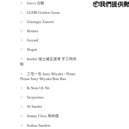
Gucci 古馳
📦我們提供郵
GGDB-Golden Gosse
Giuseppe Zanotti
Hermes
Goyard
Hogan
Inuikii 瑞士健足護脊 手工時尚
鞋
三宅一生 Issey Miyake / Pleats
Please Issey Miyake/Bao Bao
Ih Nom Uh Nit
Jacquemus
Jil Sander
Jimmy Choo 周仰傑
Joshua Sanders