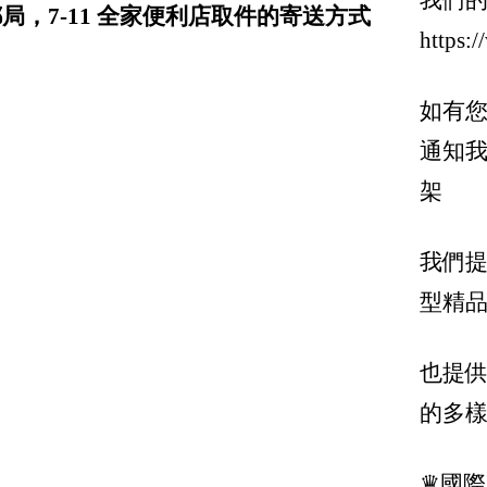
我們
Givenchy 紀梵希
局，7-11 全家便利店取件的寄送方式
https:
Gucci 古馳
GGDB-Golden Gosse
如有您
Giuseppe Zanotti
通知
Hermes
架
Goyard
Hogan
我們提
型精品
Inuikii 瑞士健足護脊 手工時尚鞋
三宅一生 Issey Miyake / Pleats Please Isse
也提
Ih Nom Uh Nit
的多
Jacquemus
Jil Sander
♛國