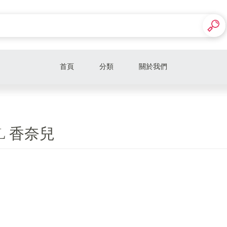
首頁
分類
關於我們
折扣男裝
折扣女鞋
L 香奈兒
折扣女裝
男女款精品皮夾
Alexander McQueen 麥昆
Alessandra Rich
Alaia