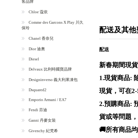
客品牌
Chloe 蔻依
Comme des Garcons X Play 川久
保玲
配送及其他
Chanel 香奈兒
Dior 迪奧
配送
Diesel
新春期間現貨
Delvaux 比利時國寶品牌
1.現貨商品
Designinverso 義大利果凍包
現貨，可在2
Dsquared2
Emporio Armani / EA7
2.預購商品
Fendi 芬迪
貨或等問題，
Ganni 丹麥女裝
🚚所有商品
Givenchy 紀梵希