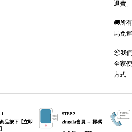
退費
Miu Miu
🚚所
Manolo Blahnik 鞋王
馬免
MCM
Moncler
📦我
Moschino
全家
MSGM
方式
Off-White
Prada 普拉達
Palm Angels
Roger Vivier
.1
STEP.2
商品按下【立即
zingala會員 → 掃碼
Saint Laurent 聖羅蘭 YSL
】